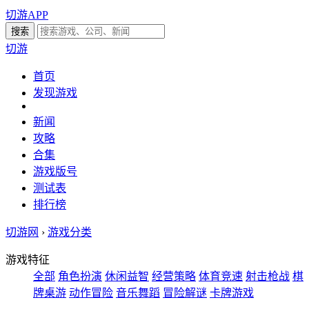
切游APP
切游
首页
发现游戏
新闻
攻略
合集
游戏版号
测试表
排行榜
切游网
›
游戏分类
游戏特征
全部
角色扮演
休闲益智
经营策略
体育竞速
射击枪战
棋
牌桌游
动作冒险
音乐舞蹈
冒险解谜
卡牌游戏