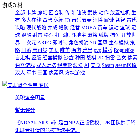
游戏题材
全部
卡牌
魔幻
回合制
传奇
仙侠
武侠
动作
放置挂机
生
存
多人在线
冒险
休闲
IO
音乐节奏
消除
解谜
益智
古代
谋略
现代战略
养成
塔防
经营
MOBA
赛车
运动
篮球
足
球
跑酷
射击
格斗
打飞机
斗地主
麻将
纸牌
捕鱼
开放世
界
二次元
ARPG
即时制
角色扮演
3D
国风
生存模拟
策
略
日系
宝可梦
美女
唯美
治愈
暗黑
pvp
横版
Roguelike
自走棋
竖版
经营模拟
沙盒
种田
战棋
2D
扫雷
乙女
像素
独立游戏
双人玩法
经典IP
恋爱
AI
美食
Steam
steam移植
双人
军事
三国
像素风
方块游戏
专区
美职篮全明星
暂无评分
《NBA2K All Star》是由NBA正版授权、2K团队携手腾
讯联合打造的竞技篮球手游。