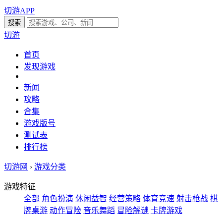
切游APP
切游
首页
发现游戏
新闻
攻略
合集
游戏版号
测试表
排行榜
切游网
›
游戏分类
游戏特征
全部
角色扮演
休闲益智
经营策略
体育竞速
射击枪战
棋
牌桌游
动作冒险
音乐舞蹈
冒险解谜
卡牌游戏