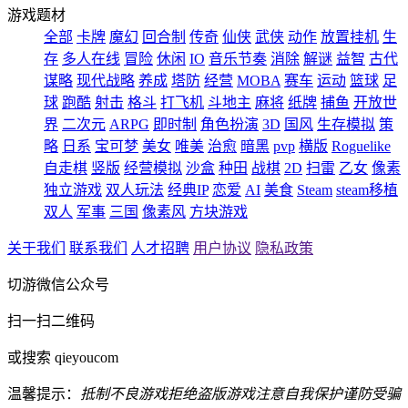
游戏题材
全部
卡牌
魔幻
回合制
传奇
仙侠
武侠
动作
放置挂机
生
存
多人在线
冒险
休闲
IO
音乐节奏
消除
解谜
益智
古代
谋略
现代战略
养成
塔防
经营
MOBA
赛车
运动
篮球
足
球
跑酷
射击
格斗
打飞机
斗地主
麻将
纸牌
捕鱼
开放世
界
二次元
ARPG
即时制
角色扮演
3D
国风
生存模拟
策
略
日系
宝可梦
美女
唯美
治愈
暗黑
pvp
横版
Roguelike
自走棋
竖版
经营模拟
沙盒
种田
战棋
2D
扫雷
乙女
像素
独立游戏
双人玩法
经典IP
恋爱
AI
美食
Steam
steam移植
双人
军事
三国
像素风
方块游戏
关于我们
联系我们
人才招聘
用户协议
隐私政策
切游微信公众号
扫一扫二维码
或搜索 qieyoucom
温馨提示：
抵制不良游戏
拒绝盗版游戏
注意自我保护
谨防受骗