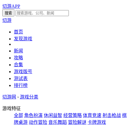
切游APP
切游
首页
发现游戏
新闻
攻略
合集
游戏版号
测试表
排行榜
切游网
›
游戏分类
游戏特征
全部
角色扮演
休闲益智
经营策略
体育竞速
射击枪战
棋
牌桌游
动作冒险
音乐舞蹈
冒险解谜
卡牌游戏