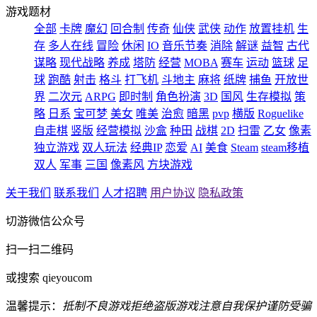
游戏题材
全部
卡牌
魔幻
回合制
传奇
仙侠
武侠
动作
放置挂机
生
存
多人在线
冒险
休闲
IO
音乐节奏
消除
解谜
益智
古代
谋略
现代战略
养成
塔防
经营
MOBA
赛车
运动
篮球
足
球
跑酷
射击
格斗
打飞机
斗地主
麻将
纸牌
捕鱼
开放世
界
二次元
ARPG
即时制
角色扮演
3D
国风
生存模拟
策
略
日系
宝可梦
美女
唯美
治愈
暗黑
pvp
横版
Roguelike
自走棋
竖版
经营模拟
沙盒
种田
战棋
2D
扫雷
乙女
像素
独立游戏
双人玩法
经典IP
恋爱
AI
美食
Steam
steam移植
双人
军事
三国
像素风
方块游戏
关于我们
联系我们
人才招聘
用户协议
隐私政策
切游微信公众号
扫一扫二维码
或搜索 qieyoucom
温馨提示：
抵制不良游戏
拒绝盗版游戏
注意自我保护
谨防受骗