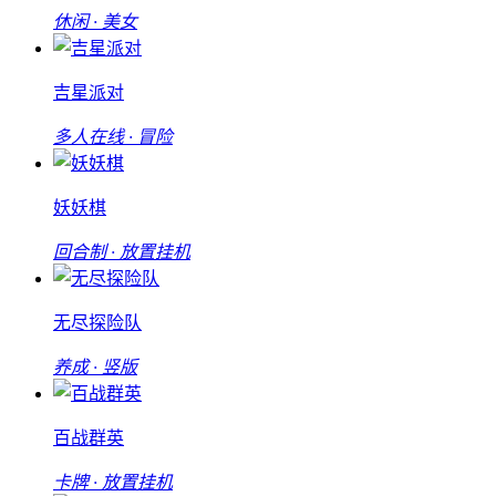
休闲 · 美女
吉星派对
多人在线 · 冒险
妖妖棋
回合制 · 放置挂机
无尽探险队
养成 · 竖版
百战群英
卡牌 · 放置挂机