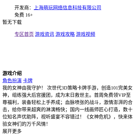
开发商：
上海萌玩网络信息科技有限公司
免费
16+
暂无下载
专区首页
游戏资讯
游戏攻略
游戏视频
游戏介绍
角色扮演
卡牌
我的女神由我守护！ 次世代3D策略卡牌手游，创造101完美女
神，组练强大后宫援团，成为末日救世主。首周免费领VIP至
尊福利，装备轻松上手养成；血脉喷张的战斗，激情澎湃的合
击，给你带来超爽的淋漓畅快；国内一线画师匠心打造，数十
位知名声优助阵，视听盛宴不容错过！《女神危机》，快来体
验女神们的万千风情！
展开更多