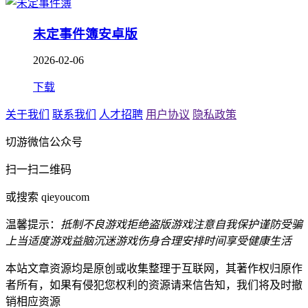
未定事件簿安卓版
2026-02-06
下载
关于我们
联系我们
人才招聘
用户协议
隐私政策
切游微信公众号
扫一扫二维码
或搜索 qieyoucom
温馨提示：
抵制不良游戏
拒绝盗版游戏
注意自我保护
谨防受骗
上当
适度游戏益脑
沉迷游戏伤身
合理安排时间
享受健康生活
本站文章资源均是原创或收集整理于互联网，其著作权归原作
者所有，如果有侵犯您权利的资源请来信告知，我们将及时撤
销相应资源