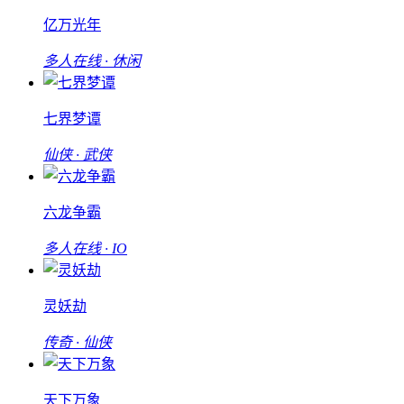
亿万光年
多人在线 · 休闲
七界梦谭
仙侠 · 武侠
六龙争霸
多人在线 · IO
灵妖劫
传奇 · 仙侠
天下万象