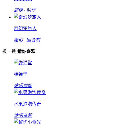
武侠 · 动作
奇幻梦旅人
魔幻 · 回合制
换一换
猜你喜欢
弹弹堂
休闲益智
水果泡泡传奇
休闲益智