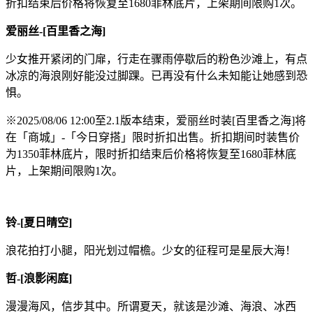
折扣结束后价格将恢复至1680菲林底片，上架期间限购1次。
爱丽丝-[百里香之海]
少女推开紧闭的门扉，行走在骤雨停歇后的粉色沙滩上，有点
冰凉的海浪刚好能没过脚踝。已再没有什么未知能让她感到恐
惧。
※2025/08/06 12:00至2.1版本结束，爱丽丝时装[百里香之海]将
在「商城」-「今日穿搭」限时折扣出售。折扣期间时装售价
为1350菲林底片，限时折扣结束后价格将恢复至1680菲林底
片，上架期间限购1次。
铃-[夏日晴空]
浪花拍打小腿，阳光划过帽檐。少女的征程可是星辰大海！
哲-[浪影闲庭]
漫漫海风，信步其中。所谓夏天，就该是沙滩、海浪、冰西