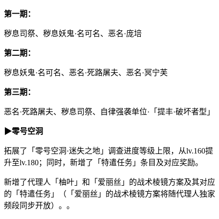
第一期：
秽息司祭、秽息妖鬼·名可名、恶名·庞培
第二期：
秽息妖鬼·名可名、恶名·死路屠夫、恶名·冥宁芙
第三期：
恶名·死路屠夫、秽息司祭、自律强袭单位·「提丰·破坏者型」
▶零号空洞
拓展了「零号空洞·迷失之地」调查进度等级上限，从lv.160提
升至lv.180；同时，新增了「特遣任务」条目及对应奖励。
新增了代理人「柚叶」和「爱丽丝」的战术棱镜方案及其对应
的「特遣任务」（「爱丽丝」的战术棱镜方案将随代理人独家
频段同步开放）。。