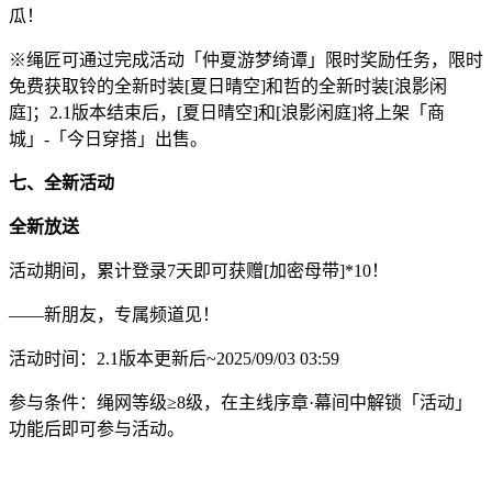
瓜！
※绳匠可通过完成活动「仲夏游梦绮谭」限时奖励任务，限时
免费获取铃的全新时装[夏日晴空]和哲的全新时装[浪影闲
庭]；2.1版本结束后，[夏日晴空]和[浪影闲庭]将上架「商
城」-「今日穿搭」出售。
七、全新活动
全新放送
活动期间，累计登录7天即可获赠[加密母带]*10！
——新朋友，专属频道见！
活动时间：2.1版本更新后~2025/09/03 03:59
参与条件：绳网等级≥8级，在主线序章·幕间中解锁「活动」
功能后即可参与活动。