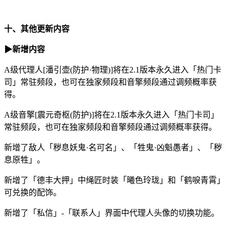
十、其他更新内容
▶新增内容
A级代理人[潘引壶(防护·物理)]将在2.1版本永久进入「热门卡
司」常驻频段，也可在独家频段和音擎频段通过调频概率获
得。
A级音擎[震元奇枢(防护)]将在2.1版本永久进入「热门卡司」
常驻频段，也可在独家频段和音擎频段通过调频概率获得。
新增了敌人「秽息妖鬼·名可名」、「牲鬼·凶魁愚者」、「秽
息原牲」。
新增了「德丰大押」中绳匠时装「曦色玲珑」和「鹤唳青霄」
可兑换的配饰。
新增了「私信」-「联系人」界面中代理人头像的切换功能。