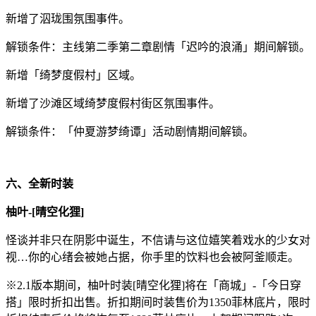
新增了泅珑围氛围事件。
解锁条件：主线第二季第二章剧情「迟吟的浪涌」期间解锁。
新增「绮梦度假村」区域。
新增了沙滩区域绮梦度假村街区氛围事件。
解锁条件：「仲夏游梦绮谭」活动剧情期间解锁。
六、全新时装
柚叶-[晴空化狸]
怪谈并非只在阴影中诞生，不信请与这位嬉笑着戏水的少女对
视…你的心绪会被她占据，你手里的饮料也会被阿釜顺走。
※2.1版本期间，柚叶时装[晴空化狸]将在「商城」-「今日穿
搭」限时折扣出售。折扣期间时装售价为1350菲林底片，限时