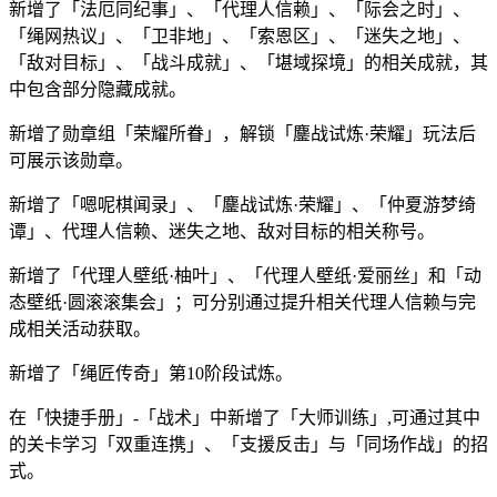
新增了「法厄同纪事」、「代理人信赖」、「际会之时」、
「绳网热议」、「卫非地」、「索恩区」、「迷失之地」、
「敌对目标」、「战斗成就」、「堪域探境」的相关成就，其
中包含部分隐藏成就。
新增了勋章组「荣耀所眷」，解锁「鏖战试炼·荣耀」玩法后
可展示该勋章。
新增了「嗯呢棋闻录」、「鏖战试炼·荣耀」、「仲夏游梦绮
谭」、代理人信赖、迷失之地、敌对目标的相关称号。
新增了「代理人壁纸·柚叶」、「代理人壁纸·爱丽丝」和「动
态壁纸·圆滚滚集会」；可分别通过提升相关代理人信赖与完
成相关活动获取。
新增了「绳匠传奇」第10阶段试炼。
在「快捷手册」-「战术」中新增了「大师训练」,可通过其中
的关卡学习「双重连携」、「支援反击」与「同场作战」的招
式。