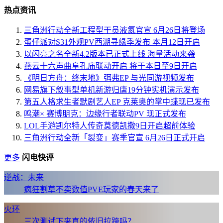
热点资讯
三角洲行动全新工程型干员液氮官宣 6月26日将登场
蛋仔派对S31外观PV西湖寻缘季发布 本月12日开启
以闪亮之名全新4.2版本已正式上线 海量活动来袭
燕云十六声曲阜孔庙联动开启 将于本日至9日开启
《明日方舟：终末地》弭弗EP 与光同游视频发布
网易旗下叙事型单机新游归唐19分钟实机演示发布
第五人格求生者默剧艺人EP 克莱奥的掌中蝶现已发布
鸣潮× 赛博朋克：边缘行者联动PV 现正式发布
LOL手游凯尔特人传奇莫德凯撒9日开启超前体验
三角洲行动全新「裂变」赛季官宣 6月26日正式开启
更多
闪电快评
逆战：未来
疯狂割草不卖数值PVE玩家的春天来了
火环
三次测试下来真的依旧拉跨吗？