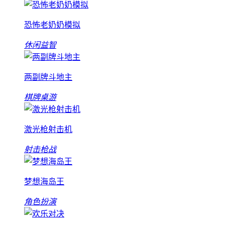
恐怖老奶奶模拟
休闲益智
两副牌斗地主
棋牌桌游
激光枪射击机
射击枪战
梦想海岛王
角色扮演