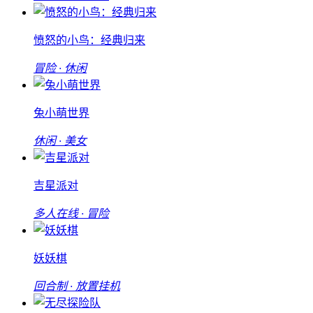
愤怒的小鸟：经典归来
冒险 · 休闲
兔小萌世界
休闲 · 美女
吉星派对
多人在线 · 冒险
妖妖棋
回合制 · 放置挂机