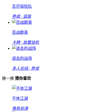
无尽探险队
养成 · 竖版
百战群英
卡牌 · 放置挂机
进击的战场
多人在线 · 养成
换一换
猜你喜欢
不休江湖
角色扮演