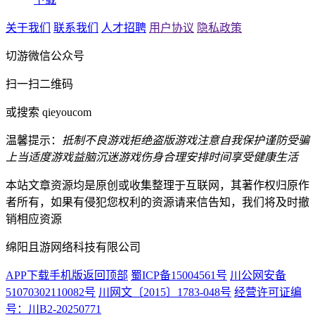
关于我们
联系我们
人才招聘
用户协议
隐私政策
切游微信公众号
扫一扫二维码
或搜索 qieyoucom
温馨提示：
抵制不良游戏
拒绝盗版游戏
注意自我保护
谨防受骗
上当
适度游戏益脑
沉迷游戏伤身
合理安排时间
享受健康生活
本站文章资源均是原创或收集整理于互联网，其著作权归原作
者所有，如果有侵犯您权利的资源请来信告知，我们将及时撤
销相应资源
绵阳且游网络科技有限公司
APP下载
手机版
返回顶部
蜀ICP备15004561号
川公网安备
51070302110082号
川网文〔2015〕1783-048号
经营许可证编
号：川B2-20250771