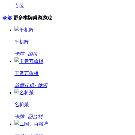
专区
全部
更多棋牌桌游游戏
千机阵
卡牌 · 国风
王者万象棋
放置挂机 · 休闲
名将杀
卡牌 · 回合制