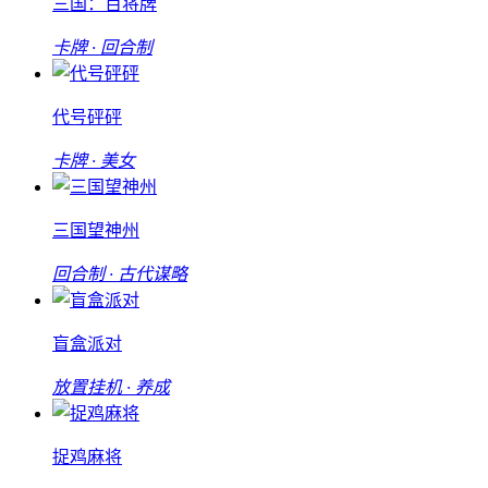
三国：百将牌
卡牌 · 回合制
代号砰砰
卡牌 · 美女
三国望神州
回合制 · 古代谋略
盲盒派对
放置挂机 · 养成
捉鸡麻将