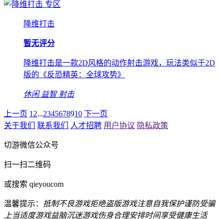
专区
降维打击
暂无评分
降维打击是一款2D风格的动作射击游戏，玩法类似于2D
版的《反恐精英：全球攻势》
休闲
益智
射击
上一页
1
2
...
2
3
4
5
6
7
8
9
10
下一页
关于我们
联系我们
人才招聘
用户协议
隐私政策
切游微信公众号
扫一扫二维码
或搜索 qieyoucom
温馨提示：
抵制不良游戏
拒绝盗版游戏
注意自我保护
谨防受骗
上当
适度游戏益脑
沉迷游戏伤身
合理安排时间
享受健康生活