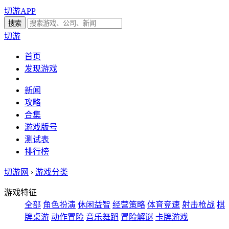
切游APP
切游
首页
发现游戏
新闻
攻略
合集
游戏版号
测试表
排行榜
切游网
›
游戏分类
游戏特征
全部
角色扮演
休闲益智
经营策略
体育竞速
射击枪战
棋
牌桌游
动作冒险
音乐舞蹈
冒险解谜
卡牌游戏