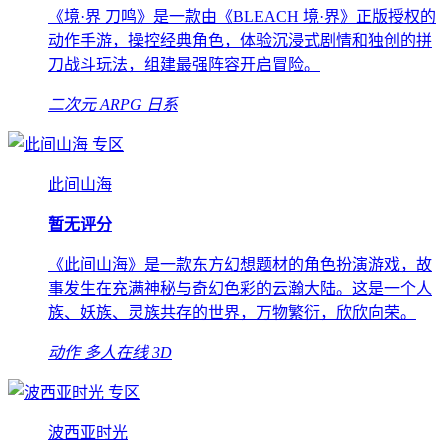
《境·界 刀鸣》是一款由《BLEACH 境·界》正版授权的
动作手游，操控经典角色，体验沉浸式剧情和独创的拼
刀战斗玩法，组建最强阵容开启冒险。
二次元
ARPG
日系
专区
此间山海
暂无评分
《此间山海》是一款东方幻想题材的角色扮演游戏，故
事发生在充满神秘与奇幻色彩的云瀚大陆。这是一个人
族、妖族、灵族共存的世界，万物繁衍，欣欣向荣。
动作
多人在线
3D
专区
波西亚时光