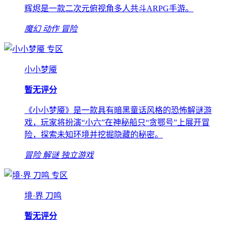
辉烬是一款二次元俯视角多人共斗ARPG手游。
魔幻
动作
冒险
专区
小小梦魇
暂无评分
《小小梦魇》是一款具有暗黑童话风格的恐怖解谜游
戏，玩家将扮演“小六”在神秘船只“贪鄂号”上展开冒
险，探索未知环境并挖掘隐藏的秘密。
冒险
解谜
独立游戏
专区
境·界 刀鸣
暂无评分