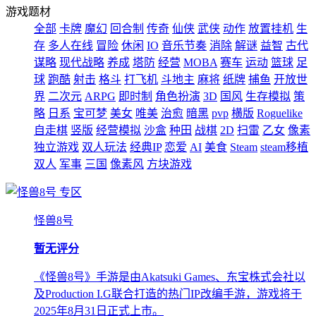
游戏题材
全部
卡牌
魔幻
回合制
传奇
仙侠
武侠
动作
放置挂机
生
存
多人在线
冒险
休闲
IO
音乐节奏
消除
解谜
益智
古代
谋略
现代战略
养成
塔防
经营
MOBA
赛车
运动
篮球
足
球
跑酷
射击
格斗
打飞机
斗地主
麻将
纸牌
捕鱼
开放世
界
二次元
ARPG
即时制
角色扮演
3D
国风
生存模拟
策
略
日系
宝可梦
美女
唯美
治愈
暗黑
pvp
横版
Roguelike
自走棋
竖版
经营模拟
沙盒
种田
战棋
2D
扫雷
乙女
像素
独立游戏
双人玩法
经典IP
恋爱
AI
美食
Steam
steam移植
双人
军事
三国
像素风
方块游戏
专区
怪兽8号
暂无评分
《怪兽8号》手游是由Akatsuki Games、东宝株式会社以
及Production I.G联合打造的热门IP改编手游，游戏将于
2025年8月31日正式上市。