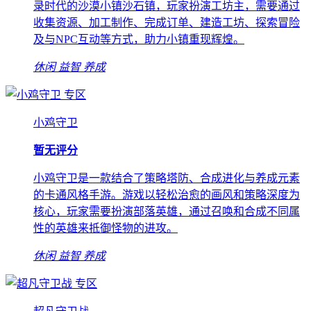
录时代的沙漠小镇沙石镇，玩家扮演工坊主，需要通过
收集资源、加工制作、完成订单、建造工坊、探索冒险
及与NPC互动等方式，助力小镇重现辉煌。
休闲
益智
养成
专区
小鸡守卫
暂无评分
小鸡守卫是一款结合了策略塔防、合成进化与养成元素
的卡通风格手游。游戏以轻松治愈的画风和策略深度为
核心，玩家需要扮演部落英雄，通过召唤和合成不同属
性的英雄来抵御怪物的进攻。
休闲
益智
养成
专区