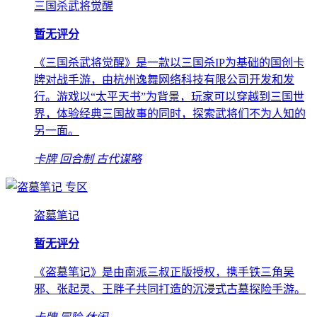
三国杀武将觉醒
暂无评分
《三国杀武将觉醒》是一款以三国杀IP为基础的国创卡
牌对战手游，由杭州逸舞网络科技有限公司开发和发
行。游戏以“太平天书”为背景，玩家可以穿越到三国世
界，体验经典三国故事的同时，探索武将们不为人知的
另一面。
卡牌
回合制
古代谋略
专区
盗墓笔记
暂无评分
《盗墓笔记》是由南派三叔正版授权，携手铁三角吴
邪、张起灵、王胖子共同打造的沉浸式古墓探险手游。