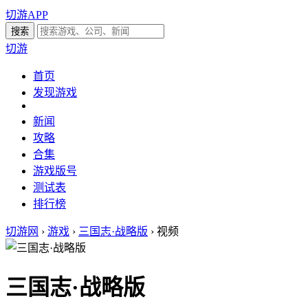
切游APP
切游
首页
发现游戏
新闻
攻略
合集
游戏版号
测试表
排行榜
切游网
›
游戏
›
三国志·战略版
›
视频
三国志·战略版