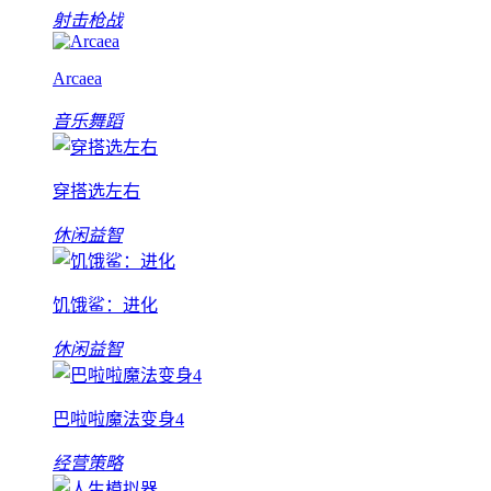
射击枪战
Arcaea
音乐舞蹈
穿搭选左右
休闲益智
饥饿鲨：进化
休闲益智
巴啦啦魔法变身4
经营策略