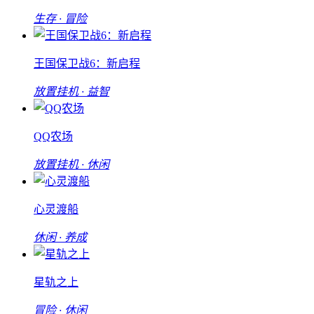
生存 · 冒险
王国保卫战6：新启程
放置挂机 · 益智
QQ农场
放置挂机 · 休闲
心灵渡船
休闲 · 养成
星轨之上
冒险 · 休闲