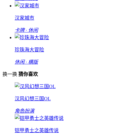
汉家城市
卡牌 · 休闲
珍珠海大冒险
休闲 · 横版
换一换
猜你喜欢
汉风幻想三国OL
角色扮演
铠甲勇士之英雄传说