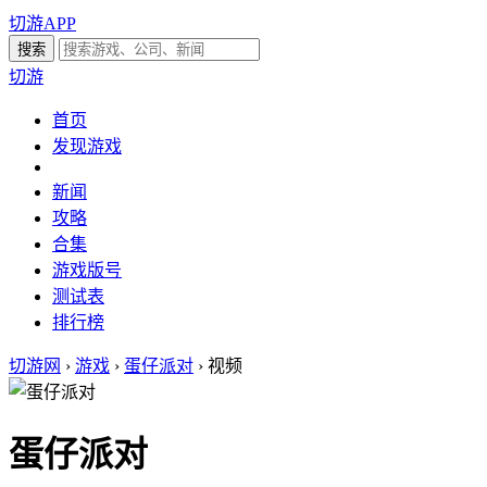
切游APP
切游
首页
发现游戏
新闻
攻略
合集
游戏版号
测试表
排行榜
切游网
›
游戏
›
蛋仔派对
›
视频
蛋仔派对