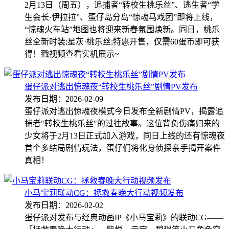
2月13日（周五），追捕者“转校生桃乐丝”、逃生者“学
生会长·伊拉拉”、蛋仔岛分岛“惊魂马戏团”即将上线，
“惊魂火车站”地图也将迎来新春氛围焕新。同日，桃乐
丝全新时装;星灰·桃乐丝;特惠开售，仅需60蛋币即可获
得！戳视频查看实机展示~
蛋仔派对逃出惊魂夜“转校生桃乐丝”剧情PV发布
发布日期：2026-02-09
蛋仔派对逃出惊魂夜模式今日发布全新剧情PV，揭露追
捕者"转校生桃乐丝"的过往故事。这位背负伤痛归来的
少女将于2月13日正式加入游戏，同日上线的还有惊魂夜
首个多结局剧情玩法，蛋仔们将化身侦探亲手揭开案件
真相！
小马宝莉联动CG：拯救春晚大行动视频发布
发布日期：2026-02-02
蛋仔派对发布与经典动画IP《小马宝莉》的联动CG——