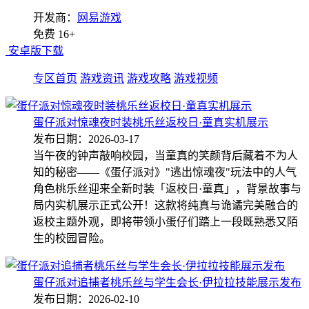
开发商：
网易游戏
免费
16+
安卓版下载
专区首页
游戏资讯
游戏攻略
游戏视频
蛋仔派对惊魂夜时装桃乐丝返校日·童真实机展示
发布日期：2026-03-17
当午夜的钟声敲响校园，当童真的笑颜背后藏着不为人
知的秘密——《蛋仔派对》"逃出惊魂夜"玩法中的人气
角色桃乐丝迎来全新时装「返校日·童真」，背景故事与
局内实机展示正式公开！这款将纯真与诡谲完美融合的
返校主题外观，即将带领小蛋仔们踏上一段既熟悉又陌
生的校园冒险。
蛋仔派对追捕者桃乐丝与学生会长·伊拉拉技能展示发布
发布日期：2026-02-10