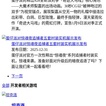
蛋仔派对释出S28全新派对季「奇迹大马戏」核心角色
——大魔术师梨嘉的出场动画。30秒CG以“被神吻过的
双手”为视觉锚点，展现梨嘉从空无一物的礼帽中接连拉
出彩带、白鸽、巨型玫瑰，最终手指轻弹，漫天星雨化
作「奇迹大马戏」的霓虹灯牌，宣告1月9日派对季正式
开演。
蛋仔派对惊魂夜追捕者五套时装实机展示发布
发布日期：2025-12-31
蛋仔派对官方一次性释出“惊魂夜”系列追捕者时装实
机，惊魂来袭。准备好面对升级后的暗夜追逐了吗？下
面让我们来一起看看吧！
下一页
全部
开发者相关游戏
坦克连