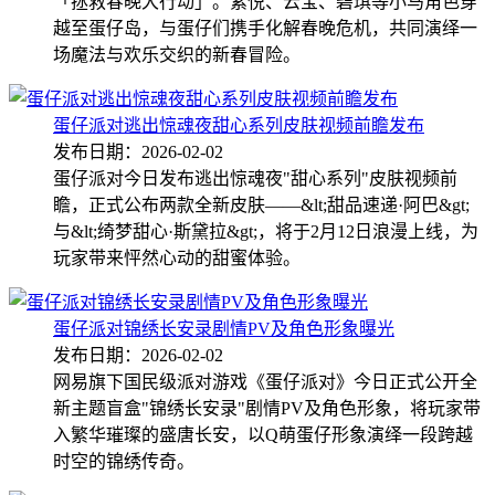
「拯救春晚大行动」。紫悦、云宝、碧琪等小马角色穿
越至蛋仔岛，与蛋仔们携手化解春晚危机，共同演绎一
场魔法与欢乐交织的新春冒险。
蛋仔派对逃出惊魂夜甜心系列皮肤视频前瞻发布
发布日期：2026-02-02
蛋仔派对今日发布逃出惊魂夜"甜心系列"皮肤视频前
瞻，正式公布两款全新皮肤——&lt;甜品速递·阿巴&gt;
与&lt;绮梦甜心·斯黛拉&gt;，将于2月12日浪漫上线，为
玩家带来怦然心动的甜蜜体验。
蛋仔派对锦绣长安录剧情PV及角色形象曝光
发布日期：2026-02-02
网易旗下国民级派对游戏《蛋仔派对》今日正式公开全
新主题盲盒"锦绣长安录"剧情PV及角色形象，将玩家带
入繁华璀璨的盛唐长安，以Q萌蛋仔形象演绎一段跨越
时空的锦绣传奇。