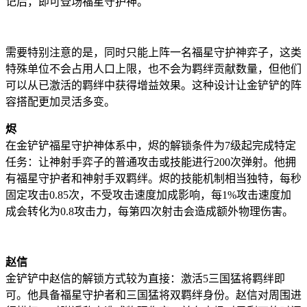
记后，即可登场福星守护神。
需要特别注意的是，同时只能上阵一名福星守护神弈子，这类
特殊单位不会占用人口上限，也不会为羁绊贡献数量，但他们
可以从已激活的羁绊中获得增益效果。这种设计让金铲铲的阵
容搭配更加灵活多变。
烬
在金铲铲福星守护神体系中，烬的解锁条件为7级起完成特定
任务：让神射手弈子的普通攻击或技能进行200次弹射。他拥
有福星守护者和神射手双羁绊。烬的技能机制相当独特，每秒
固定攻击0.85次，不受攻击速度加成影响，每1%攻击速度加
成会转化为0.8攻击力，每第四次射击会造成额外物理伤害。
赵信
金铲铲中赵信的解锁方式较为直接：激活5三国猛将羁绊即
可。他具备福星守护者和三国猛将双羁绊身份。赵信对周围进