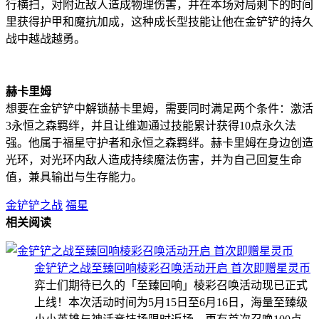
行横扫，对附近敌人造成物理伤害，并在本场对局剩下的时间
里获得护甲和魔抗加成，这种成长型技能让他在金铲铲的持久
战中越战越勇。
赫卡里姆
想要在金铲铲中解锁赫卡里姆，需要同时满足两个条件：激活
3永恒之森羁绊，并且让维迦通过技能累计获得10点永久法
强。他属于福星守护者和永恒之森羁绊。赫卡里姆在身边创造
光环，对光环内敌人造成持续魔法伤害，并为自己回复生命
值，兼具输出与生存能力。
金铲铲之战
福星
相关阅读
金铲铲之战至臻回响棱彩召唤活动开启 首次即赠星灵币
弈士们期待已久的「至臻回响」棱彩召唤活动现已正式
上线！本次活动时间为5月15日至6月16日，海量至臻级