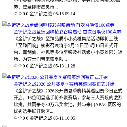
小小英雄与神话竞技场限时返场，更有首次召唤100点
券、登录即赠星灵币...
0
0
金铲铲之战
05-15 09:14
金铲铲之战至臻回响棱彩召唤启动 首次召唤仅100点券
《金铲铲之战》至臻品质小小英雄集结活动即将上线！
「至臻回响」棱彩召唤将于5月15日至6月16日正式开
启，翼剑仙、神狐等多位至臻及神话级小小英雄限时返
场，为弈士们带来盛夏限...
0
0
金铲铲之战
05-13 11:28
金铲铲之战2026 公开赛夏季赛精英巡回赛正式开始
《金铲铲之战》2026公开赛夏季赛精英巡回赛今日正式
开启。16位明星选手将齐聚赛场，参与三大赛段的激烈
比拼，共同争夺30万元奖金池，并与来自APAC赛区的
优秀选手展开跨区...
0
0
金铲铲之战
05-11 10:05