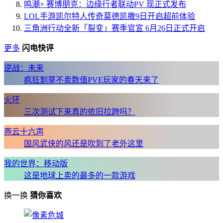
鸣潮× 赛博朋克：边缘行者联动PV 现正式发布
LOL手游凯尔特人传奇莫德凯撒9日开启超前体验
三角洲行动全新「裂变」赛季官宣 6月26日正式开启
更多
闪电快评
逆战：未来
疯狂割草不卖数值PVE玩家的春天来了
火环
三次测试下来真的依旧拉跨吗？
燕云十六声
国风武侠的风还是吹到了老外这里
我的世界：移动版
这是地球上卖的最多的一款游戏
换一换
猜你喜欢