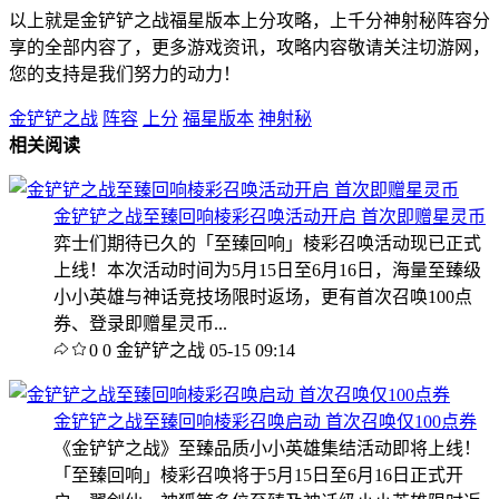
以上就是金铲铲之战福星版本上分攻略，上千分神射秘阵容分
享的全部内容了，更多游戏资讯，攻略内容敬请关注切游网，
您的支持是我们努力的动力！
金铲铲之战
阵容
上分
福星版本
神射秘
相关阅读
金铲铲之战至臻回响棱彩召唤活动开启 首次即赠星灵币
弈士们期待已久的「至臻回响」棱彩召唤活动现已正式
上线！本次活动时间为5月15日至6月16日，海量至臻级
小小英雄与神话竞技场限时返场，更有首次召唤100点
券、登录即赠星灵币...
0
0
金铲铲之战
05-15 09:14
金铲铲之战至臻回响棱彩召唤启动 首次召唤仅100点券
《金铲铲之战》至臻品质小小英雄集结活动即将上线！
「至臻回响」棱彩召唤将于5月15日至6月16日正式开