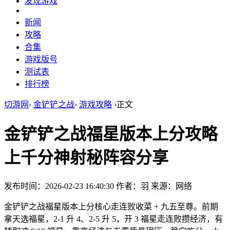
发现游戏
新闻
攻略
合集
游戏版号
测试表
排行榜
切游网
›
金铲铲之战
›
游戏攻略
›
正文
金铲铲之战福星版本上分攻略
上千分神射秘阵容分享
发布时间：2026-02-23 16:40:30
作者：羽
来源：网络
金铲铲之战福星版本上分核心走连败收菜 + 九五至尊。前期
拿天选福星，2-1 升 4、2-5 升 5，开 3 福星走连败攒经济，有