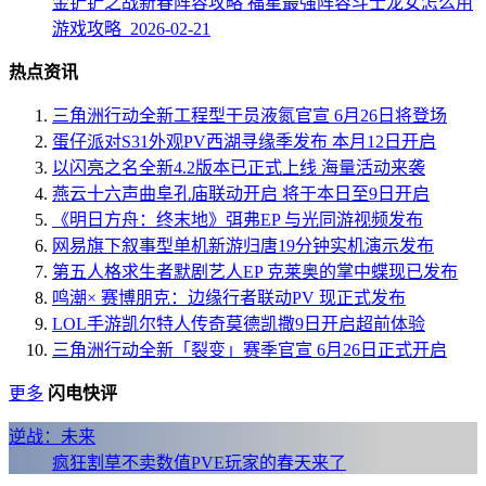
金铲铲之战新春阵容攻略 福星最强阵容斗士龙女怎么用
游戏攻略 2026-02-21
热点资讯
三角洲行动全新工程型干员液氮官宣 6月26日将登场
蛋仔派对S31外观PV西湖寻缘季发布 本月12日开启
以闪亮之名全新4.2版本已正式上线 海量活动来袭
燕云十六声曲阜孔庙联动开启 将于本日至9日开启
《明日方舟：终末地》弭弗EP 与光同游视频发布
网易旗下叙事型单机新游归唐19分钟实机演示发布
第五人格求生者默剧艺人EP 克莱奥的掌中蝶现已发布
鸣潮× 赛博朋克：边缘行者联动PV 现正式发布
LOL手游凯尔特人传奇莫德凯撒9日开启超前体验
三角洲行动全新「裂变」赛季官宣 6月26日正式开启
更多
闪电快评
逆战：未来
疯狂割草不卖数值PVE玩家的春天来了