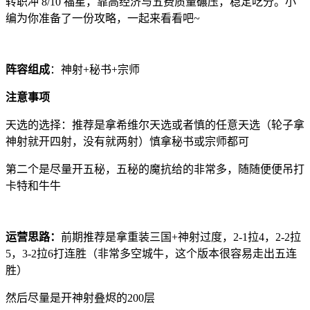
转职冲 8/10 福星，靠高经济与五费质量碾压，稳定吃分。小
编为你准备了一份攻略，一起来看看吧~
阵容组成
：神射+秘书+宗师
注意事项
天选的选择：推荐是拿希维尔天选或者慎的任意天选（轮子拿
神射就开四射，没有就两射）慎拿秘书或宗师都可
第二个是尽量开五秘，五秘的魔抗给的非常多，随随便便吊打
卡特和牛牛
运营思路：
前期推荐是拿重装三国+神射过度，2-1拉4，2-2拉
5，3-2拉6打连胜（非常多空城牛，这个版本很容易走出五连
胜）
然后尽量是开神射叠烬的200层