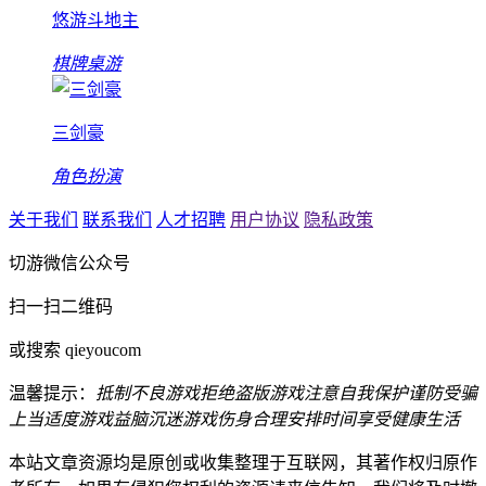
悠游斗地主
棋牌桌游
三剑豪
角色扮演
关于我们
联系我们
人才招聘
用户协议
隐私政策
切游微信公众号
扫一扫二维码
或搜索 qieyoucom
温馨提示：
抵制不良游戏
拒绝盗版游戏
注意自我保护
谨防受骗
上当
适度游戏益脑
沉迷游戏伤身
合理安排时间
享受健康生活
本站文章资源均是原创或收集整理于互联网，其著作权归原作