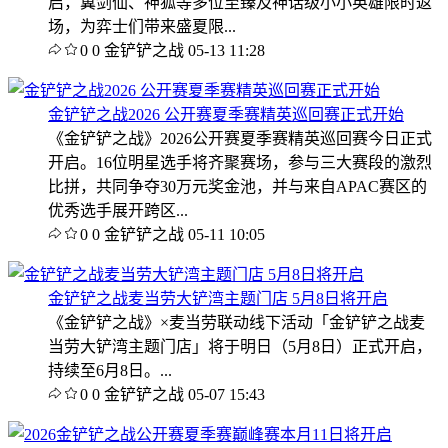
启，翼剑仙、神狐等多位至臻及神话级小小英雄限时返
场，为弈士们带来盛夏限...
0
0
金铲铲之战
05-13 11:28
金铲铲之战2026 公开赛夏季赛精英巡回赛正式开始
《金铲铲之战》2026公开赛夏季赛精英巡回赛今日正式
开启。16位明星选手将齐聚赛场，参与三大赛段的激烈
比拼，共同争夺30万元奖金池，并与来自APAC赛区的
优秀选手展开跨区...
0
0
金铲铲之战
05-11 10:05
金铲铲之战麦当劳大铲湾主题门店 5月8日将开启
《金铲铲之战》×麦当劳联动线下活动「金铲铲之战麦
当劳大铲湾主题门店」将于明日（5月8日）正式开启，
持续至6月8日。...
0
0
金铲铲之战
05-07 15:43