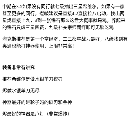
中期在3-5如果没有同行就七级抽出三星希维尔，如果有一家
甚至更多的同行，煮啵建议是直接4-2直接拉八启动，找出两
星烬直接上九，d到一张锤石那么这盘大概率就是鸡，养起来
的锤石只虚三星四费，九级补充宗师羁绊即可无脑吃鸡
海克斯推荐是第一个拿经济，二三都拿战力最好，八级找到有
奥恩也能打神器使用，上限非常高！
装备
非常有讲究
推荐希维尔是做水银羊刀夜刃
烬做水银羊刀无尽
神器最好的是轮子妈的硕刃和金神
烬最好的神器是卢灯（非常爆炸）