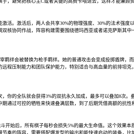
棋子，避免把核心主C或者关键的高费卡喂进去，这样才能兼顾
激活。激活后，两人会共享30%的物理强度、30%的法术强度
调双核协同作战，阵容构建需要围绕德玛西亚或者诺克萨斯其中
主宰羁绊会被替换为枪手羁绊。她的普通攻击会变成投掷盾牌，
的远程压制能力和团队保护能力，特别适合与高血量的前排坦克，
，你的全队就会获得3%的双抗永久加成，最多可以叠加8次。叠
中期通过可控的牺牲来快速叠满层数，到了后期凭借高额的抗性
是战斗开始后，所有棋子每秒会损失5%的最大生命值。这个效果
慢节奏的阵容，需要搭配爆发型的输出和能快速启动的装备，比