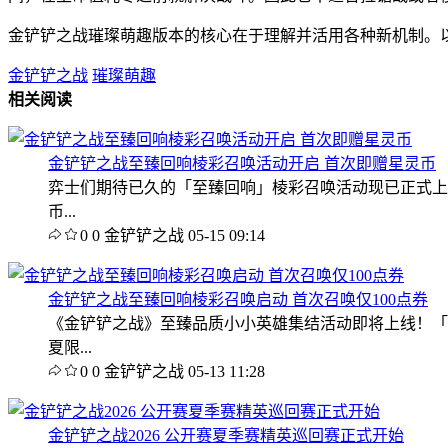
金铲铲之战璀璨萌趣版本的核心在于理解并活用各种新机制。
金铲铲之战
璀璨萌趣
相关阅读
金铲铲之战至臻回响棱彩召唤活动开启 首次即赠星灵币
弈士们期待已久的「至臻回响」棱彩召唤活动现已正式上线
币...
0
0
金铲铲之战
05-15 09:14
金铲铲之战至臻回响棱彩召唤启动 首次召唤仅100点券
《金铲铲之战》至臻品质小小英雄集结活动即将上线！「
夏限...
0
0
金铲铲之战
05-13 11:28
金铲铲之战2026 公开赛夏季赛精英巡回赛正式开始