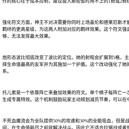
作的核心在于成本控制，建议投入那些暂时用不上的1费或2费
强化符文方面，神王不对决需要你同时上场盖伦和德莱厄斯才能
羁绊的更高星级，为这两人附加对应的羁绊效果。这个符文强
够，无法发挥最大效果。
炮形态波比彻底改变了波比的定位。她的射程会扩展到5格，
择生命值最高的友军并为其施加一个护盾。这个改动强化了她
系。
托儿索是一个依靠阵亡来叠加效果的符文。单个棋子每阵亡一次
生成专属特效。这个机制鼓励玩家主动规划减员节奏，可以在
不死血魔流会为全队提供50%的攻速和30%的全能吸血，但
间，在生命值耗尽之前就解决战斗。因此它不适合拉锯战或者