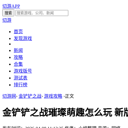
切游APP
切游
首页
发现游戏
新闻
攻略
合集
游戏版号
测试表
排行榜
切游网
›
金铲铲之战
›
游戏攻略
›
正文
金铲铲之战璀璨萌趣怎么玩 新