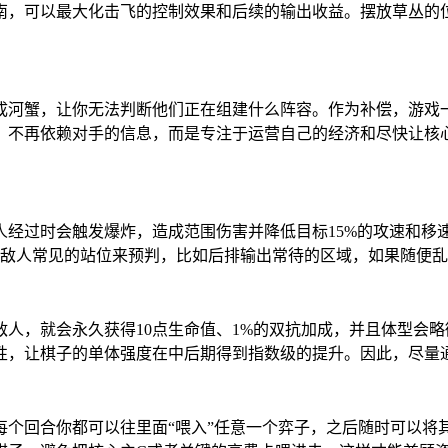
南，可以最大化击飞的控制效果和后续的输出收益。摆放草丛的
成河蟹，让你无法判断他们正在组建什么阵容。作为补偿，游戏
，不再依赖对手的信息，而是专注于运营自己的经济和尽快让核
经过时会触发爆炸，造成范围伤害并降低目标15%的攻速和移
合敌人常见的站位来预判，比如后排输出常待的区域，如果随便
人，就会永久获得10点生命值、1%的双抗加成，并且体型会
性，让棋子的单体强度在中后期得到指数级的提升。因此，尽量
每个回合你都可以往里面“喂入”任意一个弈子，之后随时可以将