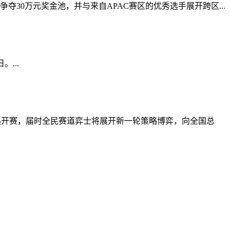
夺30万元奖金池，并与来自APAC赛区的优秀选手展开跨区...
...
火热开赛，届时全民赛道弈士将展开新一轮策略博弈，向全国总