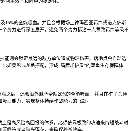
资源利用效率和阵容的稳定性。
以及15%的全能吸血。并且会根据场上德玛西亚羁绊或诺克萨斯
一个势力进行深度展开，避免两个势力都沾一点导致羁绊等级不
而技能则会锁定最远的敌方单位造成物理伤害，落地点会自动选
比如奥恩或龙龟搭配，形成“盾牌加护盾”的双重生存保障体
满之后，还会额外赋予全队20%的全能吸血，并且在棋子头顶
和吸血能力，实现整体持续作战能力的飞跃。
本质上是高风险高回报的体系，必须依靠极致的攻速来缩短战斗时
如蓝霸符或者珠光莲花，来确保秒杀效率。