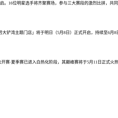
启。16位明星选手将齐聚赛场，参与三大赛段的激烈比拼，共同争
铲湾主题门店」将于明日（5月8日）正式开启，持续至6月8日。
战公开赛·夏季赛已进入白热化阶段，其巅峰赛将于5月11日正式