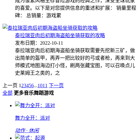
成为像素风格生存冒险游戏的经典之作，深受全球玩家
的喜爱。以下是对您提供信息的重述和扩展： 销量里程
碑： 总销量：游戏累
泰拉瑞亚肉后初期海盗船坐骑获取的攻略
发布日期：2022-10-11
泰拉瑞亚肉后初期海盗船坐骑获取需要先挖新三矿，做
出简单的盔甲，再弄一把比较好的弓或者枪，再来到大
师模式地图海边打小怪，刷两张藏宝图，可以召唤点儿
史莱姆王之类的，之
上一页
1
2
3
4
5
6
...
10
11
下一页
全部
更多音乐舞蹈游戏
舞力全开：派对
动作 · 休闲