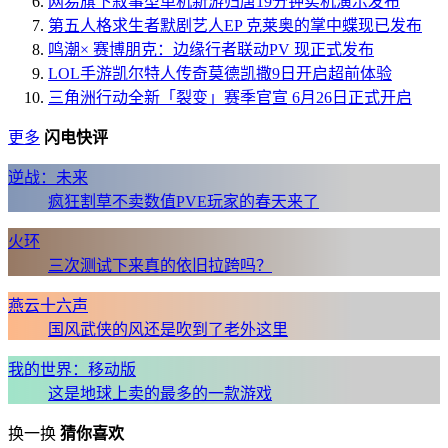
网易旗下叙事型单机新游归唐19分钟实机演示发布
第五人格求生者默剧艺人EP 克莱奥的掌中蝶现已发布
鸣潮× 赛博朋克：边缘行者联动PV 现正式发布
LOL手游凯尔特人传奇莫德凯撒9日开启超前体验
三角洲行动全新「裂变」赛季官宣 6月26日正式开启
更多
闪电快评
逆战：未来
疯狂割草不卖数值PVE玩家的春天来了
火环
三次测试下来真的依旧拉跨吗？
燕云十六声
国风武侠的风还是吹到了老外这里
我的世界：移动版
这是地球上卖的最多的一款游戏
换一换
猜你喜欢