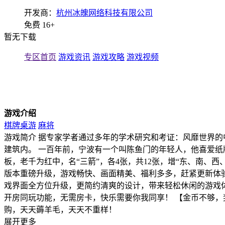
开发商：
杭州冰魄网络科技有限公司
免费
16+
暂无下载
专区首页
游戏资讯
游戏攻略
游戏视频
游戏介绍
棋牌桌游
麻将
游戏简介 据专家学者通过多年的学术研究和考证：风靡世界的中
建筑内。 一百年前，宁波有一个叫陈鱼门的年轻人，他喜爱纸牌
板，老千为红中，名“三箭”，各4张，共12张，增“东、南、西
版本重磅升级，游戏畅快、画面精美、福利多多，赶紧更新体验
戏界面全方位升级，更简约清爽的设计，带来轻松休闲的游戏体
开房同玩功能，无需房卡，快乐需要你我同享！ 【金币不够，
购，天天薅羊毛，天天不重样！
展开更多