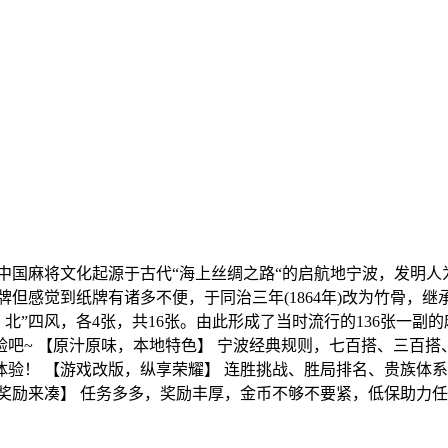
国麻将文化起源于古代“海上丝绸之路“的启航地宁波，发明人为清
但感觉到纸牌有诸多不便，于同治三年(1864年)改为竹骨，继
、北”四风，各4张，共16张。由此形成了当时流行的136张一副
吧~ 【原汁原味，本地特色】 宁波经典规则，七百搭、三百搭
验！ 【游戏改版，纵享荣耀】 连胜挑战、胜局排名、贵族体系
奖励来凑】 任务多多，奖励丰厚，金币不够不要紧，低保助力任