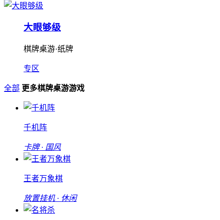
大眼够级
棋牌桌游·纸牌
专区
全部
更多棋牌桌游游戏
千机阵
卡牌 · 国风
王者万象棋
放置挂机 · 休闲