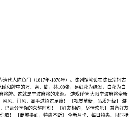
代人陈鱼门（1817年-1878年）。陈列馆就设在陈氏宗祠古
承碰和牌中的万、索、筒，共108张，易红花为绿发，白花为白
的麻将牌。这就是宁波麻将的来源。 游戏详情 大眼宁波麻将全新
、圈风、门风，高手过招过足瘾！ 【视觉革新，品质升级】 游
，记录分享你的荣耀时刻！ 【好友相约，尽情欢乐】 兼备好友
你取！ 【商城换面，特惠不断】 全新月卡、每日特惠、限时抢