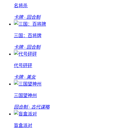
名将杀
卡牌 · 回合制
三国：百将牌
卡牌 · 回合制
代号砰砰
卡牌 · 美女
三国望神州
回合制 · 古代谋略
盲盒派对