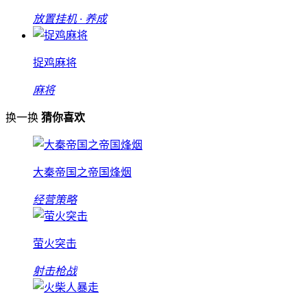
放置挂机 · 养成
捉鸡麻将
麻将
换一换
猜你喜欢
大秦帝国之帝国烽烟
经营策略
萤火突击
射击枪战