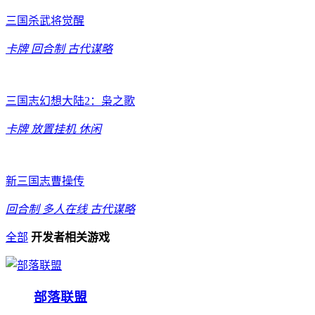
三国杀武将觉醒
卡牌
回合制
古代谋略
三国志幻想大陆2：枭之歌
卡牌
放置挂机
休闲
新三国志曹操传
回合制
多人在线
古代谋略
全部
开发者相关游戏
部落联盟