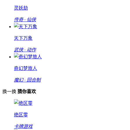
灵妖劫
传奇 · 仙侠
天下万象
武侠 · 动作
奇幻梦旅人
魔幻 · 回合制
换一换
猜你喜欢
绝区零
卡牌游戏