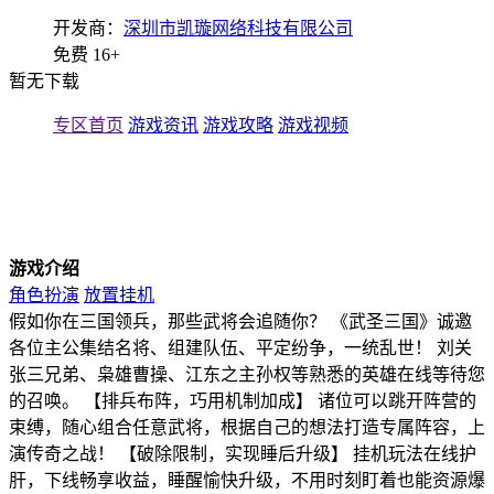
开发商：
深圳市凯璇网络科技有限公司
免费
16+
暂无下载
专区首页
游戏资讯
游戏攻略
游戏视频
游戏介绍
角色扮演
放置挂机
假如你在三国领兵，那些武将会追随你？ 《武圣三国》诚邀
各位主公集结名将、组建队伍、平定纷争，一统乱世！ 刘关
张三兄弟、枭雄曹操、江东之主孙权等熟悉的英雄在线等待您
的召唤。 【排兵布阵，巧用机制加成】 诸位可以跳开阵营的
束缚，随心组合任意武将，根据自己的想法打造专属阵容，上
演传奇之战！ 【破除限制，实现睡后升级】 挂机玩法在线护
肝，下线畅享收益，睡醒愉快升级，不用时刻盯着也能资源爆