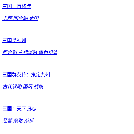
三国：百将牌
卡牌
回合制
休闲
三国望神州
回合制
古代谋略
角色扮演
三国群英传：策定九州
古代谋略
国风
战棋
三国：天下归心
经营
策略
战棋