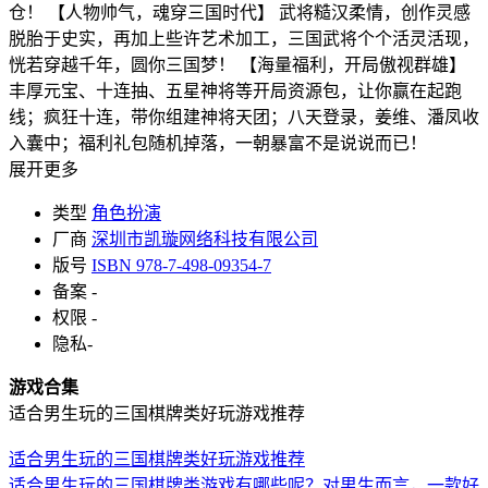
仓！ 【人物帅气，魂穿三国时代】 武将糙汉柔情，创作灵感
脱胎于史实，再加上些许艺术加工，三国武将个个活灵活现，
恍若穿越千年，圆你三国梦！ 【海量福利，开局傲视群雄】
丰厚元宝、十连抽、五星神将等开局资源包，让你赢在起跑
线；疯狂十连，带你组建神将天团；八天登录，姜维、潘凤收
入囊中；福利礼包随机掉落，一朝暴富不是说说而已！
展开更多
类型
角色扮演
厂商
深圳市凯璇网络科技有限公司
版号
ISBN 978-7-498-09354-7
备案
-
权限
-
隐私
-
游戏合集
适合男生玩的三国棋牌类好玩游戏推荐
适合男生玩的三国棋牌类好玩游戏推荐
适合男生玩的三国棋牌类游戏有哪些呢？对男生而言，一款好