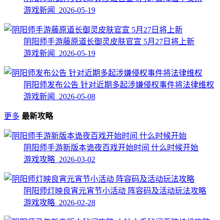
游戏新闻 2026-05-19
阴阳师手游藤原道长御灵皮肤官宣 5月27日将上新
游戏新闻 2026-05-19
阴阳师发布公告 针对近期多起涉嫌侵权事件将法律维权
游戏新闻 2026-05-08
更多
最新攻略
阴阳师手游新版本诡夜百戏开始时间 什么时候开始
游戏攻略 2026-03-02
阴阳师灯映良宵元宵节小活动 阵容码及活动玩法攻略
游戏攻略 2026-02-28