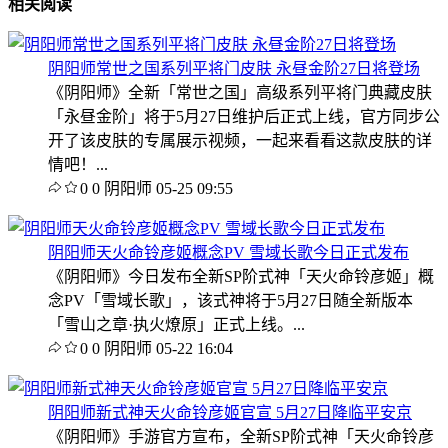
相关阅读
阴阳师常世之国系列平将门皮肤 永昼金阶27日将登场
《阴阳师》全新「常世之国」高级系列平将门典藏皮肤
「永昼金阶」将于5月27日维护后正式上线，官方同步公
开了该皮肤的专属展示视频，一起来看看这款皮肤的详
情吧！...
0
0
阴阳师
05-25 09:55
阴阳师天火命铃彦姬概念PV 雪域长歌今日正式发布
《阴阳师》今日发布全新SP阶式神「天火命铃彦姬」概
念PV「雪域长歌」，该式神将于5月27日随全新版本
「雪山之章·执火燎原」正式上线。...
0
0
阴阳师
05-22 16:04
阴阳师新式神天火命铃彦姬官宣 5月27日降临平安京
《阴阳师》手游官方宣布，全新SP阶式神「天火命铃彦