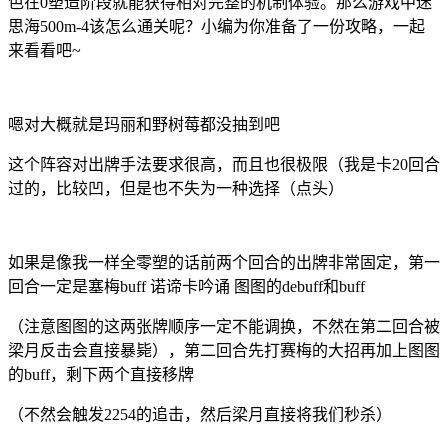
色在0塑造阶段就能获得相对完整的机制体验。那么游戏中迷
思海500m-4该怎么通关呢？小编为你准备了一份攻略，一起
来看看吧~
嗯对大概就是玛丽和野树莓都没抽到吧
这个阵容对出牌手法要求很高，而且也很极限（我是卡20回合
过的，比较凹，但是也不失为一种选择（点头）
如果是像我一样全零塑的话前两个回合的出牌非常固定，第一
回合一定是塞梅buff 诺谛卡吟诵 图图的debuff和buff
（注意图图的这两张牌顺序一定不能调换，不然在第二回合被
梁月反击会直接暴毙），第二回合先打赛梅的大招再加上图图
的buff，剩下两个直接移牌
（不然会触发2254的追击，然后梁月直接将我们秒杀）