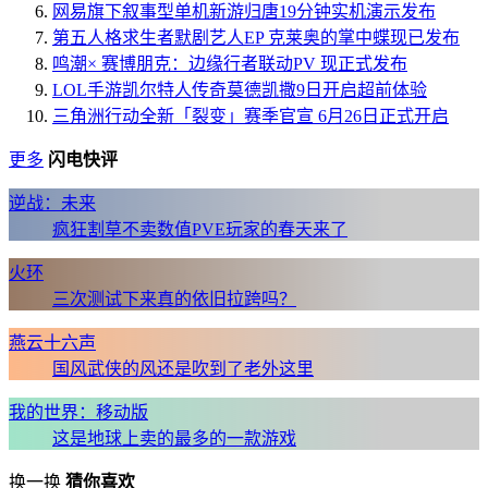
网易旗下叙事型单机新游归唐19分钟实机演示发布
第五人格求生者默剧艺人EP 克莱奥的掌中蝶现已发布
鸣潮× 赛博朋克：边缘行者联动PV 现正式发布
LOL手游凯尔特人传奇莫德凯撒9日开启超前体验
三角洲行动全新「裂变」赛季官宣 6月26日正式开启
更多
闪电快评
逆战：未来
疯狂割草不卖数值PVE玩家的春天来了
火环
三次测试下来真的依旧拉跨吗？
燕云十六声
国风武侠的风还是吹到了老外这里
我的世界：移动版
这是地球上卖的最多的一款游戏
换一换
猜你喜欢