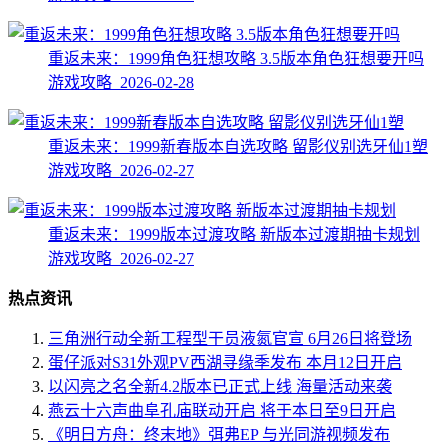
重返未来：1999角色狂想攻略 3.5版本角色狂想要开吗
游戏攻略 2026-02-28
重返未来：1999新春版本自选攻略 留影仪别选牙仙1塑
游戏攻略 2026-02-27
重返未来：1999版本过渡攻略 新版本过渡期抽卡规划
游戏攻略 2026-02-27
热点资讯
三角洲行动全新工程型干员液氮官宣 6月26日将登场
蛋仔派对S31外观PV西湖寻缘季发布 本月12日开启
以闪亮之名全新4.2版本已正式上线 海量活动来袭
燕云十六声曲阜孔庙联动开启 将于本日至9日开启
《明日方舟：终末地》弭弗EP 与光同游视频发布