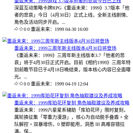
重返未来：1999游戏 3.7版本他者的悲哀今日已上线
深蓝互动策略卡牌RPG《重返未来：1999》3.7版本「他
者的悲哀」今日（4月30日）正式上线，全新主线剧情、
角色及活动同步开启。...
0
0
重返未来：1999
04-30 16:00
重返未来：1999三周年新主线版本4月30日将登场
《重返未来：1999》三周年新主线版本3.7「他者的悲
哀」将于4月30日正式开启。目前《相约1999》三周年特
别前瞻节目已于4月18日晚结束，版本核心内容已全面曝
光。...
0
0
重返未来：1999
04-19 12:04
重返未来：1999库珀花环复刻 角色抽取建议及养成攻略
重返未来：1999六星星系辅助「库珀花环」限时复刻，
属轮换征集「零重力漫游」，核心为自动脱手叠盾 + 全
队解控 + 双暴增伤，0 塑即能用，洞悉 III 高难容错拉
满。保...