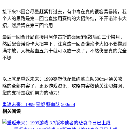
接下来23回合尽量赶紧打过去，有中毒在真的很容易暴毙，我
个人的思路是第二回合直接用赛梅的大招终结，不开诺谛卡大
招，然后留在第三回合用
最后一回合开局直接用阿尔古斯的debuff驱散后面三个梁月，
然后配合诺谛卡大招拿下，注意这一回合诺谛卡大招不要攒到
满才放，大概薪血五六十就可以放一次了，不然伤害真的完全
不够
以上就是重返未来：1999零塑低配低练薪血队500m-4通关攻
略的全部内容了，更多游戏资讯，攻略内容敬请关注切游网，
您的支持是我们努力的动力！
重返未来：1999
零塑
薪血队
500m-4
相关阅读