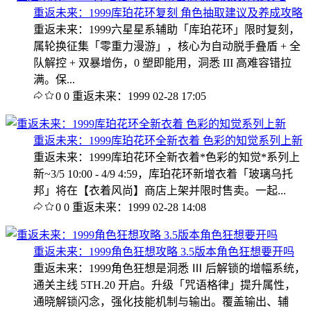
重返未来：1999库珀花环复刻 角色抽取建议及养成攻略
重返未来：1999六星星系辅助「库珀花环」限时复刻，
属轮换征集「零重力漫游」，核心为自动脱手叠盾 + 全
队解控 + 双暴增伤，0 塑即能用，洞悉 III 高难容错拉
满。保...
0
0
重返未来：1999
02-28 17:05
重返未来：1999库珀花环全新衣着 色彩的知觉系列上新
重返未来：1999库珀花环全新衣着*色彩的知觉*系列上
新~3/5 10:00 - 4/9 4:59，库珀花环新增衣着「玻璃乌托
邦」将在【衣着风尚】商店上架并限时售卖。一起...
0
0
重返未来：1999
02-28 14:08
重返未来：1999角色狂想攻略 3.5版本角色狂想要开吗
重返未来：1999角色狂想是洞悉 Ⅲ 后解锁的增幅系统，
通关主线 5TH.20 开启。升级「咒语格律」提升属性，
通晓解锁闪念，强化技能机制与输出。覆盖输出、辅