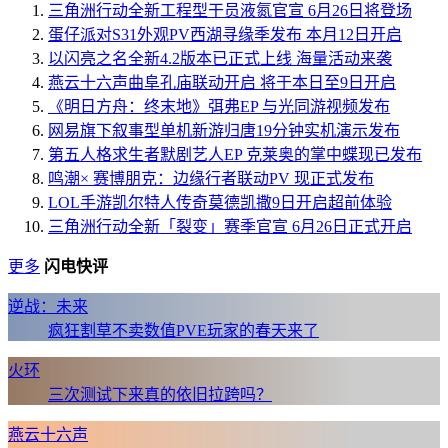
三角洲行动全新工程型干员液氮官宣 6月26日将登场
蛋仔派对S31外观PV西湖寻缘季发布 本月12日开启
以闪亮之名全新4.2版本已正式上线 海量活动来袭
燕云十六声曲阜孔庙联动开启 将于本日至9日开启
《明日方舟：终末地》弭弗EP 与光同游视频发布
网易旗下叙事型单机新游归唐19分钟实机演示发布
第五人格求生者默剧艺人EP 克莱奥的掌中蝶现已发布
鸣潮× 赛博朋克：边缘行者联动PV 现正式发布
LOL手游凯尔特人传奇莫德凯撒9日开启超前体验
三角洲行动全新「裂变」赛季官宣 6月26日正式开启
更多
闪电快评
逆战：未来
疯狂割草不卖数值PVE玩家的春天来了
火环
三次测试下来真的依旧拉跨吗？
燕云十六声