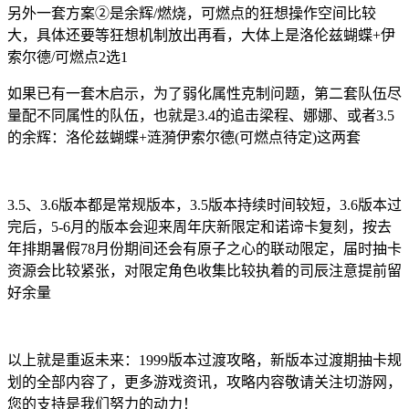
另外一套方案②是余辉/燃烧，可燃点的狂想操作空间比较
大，具体还要等狂想机制放出再看，大体上是洛伦兹蝴蝶+伊
索尔德/可燃点2选1
如果已有一套木启示，为了弱化属性克制问题，第二套队伍尽
量配不同属性的队伍，也就是3.4的追击梁程、娜娜、或者3.5
的余辉：洛伦兹蝴蝶+涟漪伊索尔德(可燃点待定)这两套
3.5、3.6版本都是常规版本，3.5版本持续时间较短，3.6版本过
完后，5-6月的版本会迎来周年庆新限定和诺谛卡复刻，按去
年排期暑假78月份期间还会有原子之心的联动限定，届时抽卡
资源会比较紧张，对限定角色收集比较执着的司辰注意提前留
好余量
以上就是重返未来：1999版本过渡攻略，新版本过渡期抽卡规
划的全部内容了，更多游戏资讯，攻略内容敬请关注切游网，
您的支持是我们努力的动力！