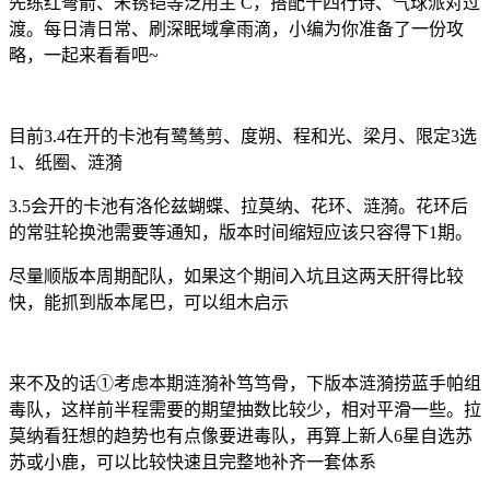
先练红弩箭、未锈铠等泛用主 C，搭配十四行诗、气球派对过
渡。每日清日常、刷深眠域拿雨滴，小编为你准备了一份攻
略，一起来看看吧~
目前3.4在开的卡池有鹭鸶剪、度朔、程和光、梁月、限定3选
1、纸圈、涟漪
3.5会开的卡池有洛伦兹蝴蝶、拉莫纳、花环、涟漪。花环后
的常驻轮换池需要等通知，版本时间缩短应该只容得下1期。
尽量顺版本周期配队，如果这个期间入坑且这两天肝得比较
快，能抓到版本尾巴，可以组木启示
来不及的话①考虑本期涟漪补笃笃骨，下版本涟漪捞蓝手帕组
毒队，这样前半程需要的期望抽数比较少，相对平滑一些。拉
莫纳看狂想的趋势也有点像要进毒队，再算上新人6星自选苏
苏或小鹿，可以比较快速且完整地补齐一套体系