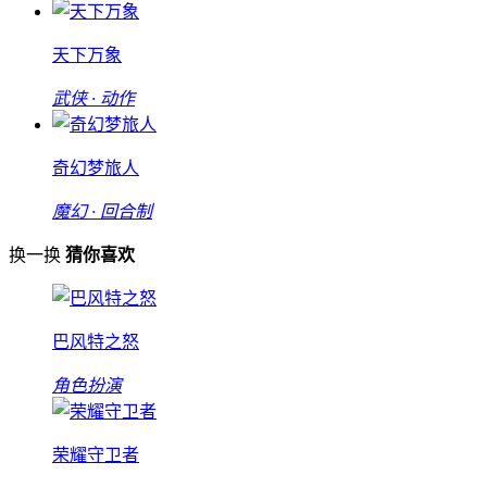
天下万象
武侠 · 动作
奇幻梦旅人
魔幻 · 回合制
换一换
猜你喜欢
巴风特之怒
角色扮演
荣耀守卫者