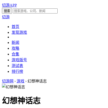
切游APP
切游
首页
发现游戏
新闻
攻略
合集
游戏版号
测试表
排行榜
切游网
›
游戏
›
幻想神话志
幻想神话志