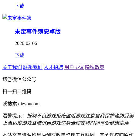
下载
未定事件簿安卓版
2026-02-06
下载
关于我们
联系我们
人才招聘
用户协议
隐私政策
切游微信公众号
扫一扫二维码
或搜索 qieyoucom
温馨提示：
抵制不良游戏
拒绝盗版游戏
注意自我保护
谨防受骗
上当
适度游戏益脑
沉迷游戏伤身
合理安排时间
享受健康生活
本站文章资源均是原创或收集整理于互联网，其著作权归原作