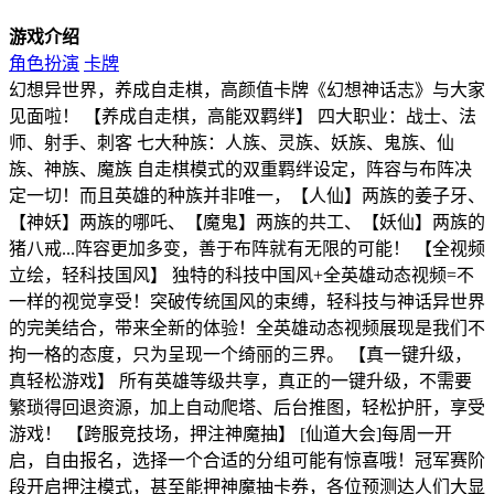
游戏介绍
角色扮演
卡牌
幻想异世界，养成自走棋，高颜值卡牌《幻想神话志》与大家
见面啦！ 【养成自走棋，高能双羁绊】 四大职业：战士、法
师、射手、刺客 七大种族：人族、灵族、妖族、鬼族、仙
族、神族、魔族 自走棋模式的双重羁绊设定，阵容与布阵决
定一切！而且英雄的种族并非唯一，【人仙】两族的姜子牙、
【神妖】两族的哪吒、【魔鬼】两族的共工、【妖仙】两族的
猪八戒...阵容更加多变，善于布阵就有无限的可能！ 【全视频
立绘，轻科技国风】 独特的科技中国风+全英雄动态视频=不
一样的视觉享受！突破传统国风的束缚，轻科技与神话异世界
的完美结合，带来全新的体验！全英雄动态视频展现是我们不
拘一格的态度，只为呈现一个绮丽的三界。 【真一键升级，
真轻松游戏】 所有英雄等级共享，真正的一键升级，不需要
繁琐得回退资源，加上自动爬塔、后台推图，轻松护肝，享受
游戏！ 【跨服竞技场，押注神魔抽】 [仙道大会]每周一开
启，自由报名，选择一个合适的分组可能有惊喜哦！冠军赛阶
段开启押注模式，甚至能押神魔抽卡券，各位预测达人们大显