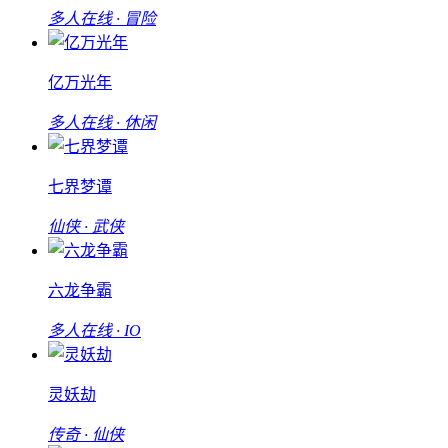
多人在线 · 冒险
亿万光年
多人在线 · 休闲
七界梦谭
仙侠 · 武侠
六龙争霸
多人在线 · IO
灵妖劫
传奇 · 仙侠