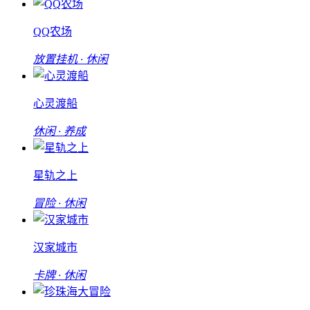
QQ农场
放置挂机 · 休闲
心灵渡船
休闲 · 养成
星轨之上
冒险 · 休闲
汉家城市
卡牌 · 休闲