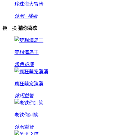
珍珠海大冒险
休闲 · 横版
换一换
猜你喜欢
梦想海岛王
角色扮演
疯狂萌宠消消
休闲益智
老铁你别笑
休闲益智