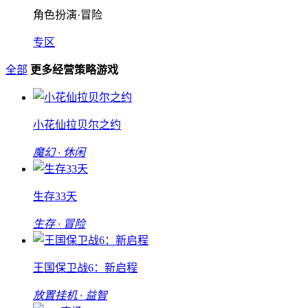
角色扮演·冒险
专区
全部
更多经营策略游戏
小花仙拉贝尔之约
魔幻 · 休闲
生存33天
生存 · 冒险
王国保卫战6：新启程
放置挂机 · 益智