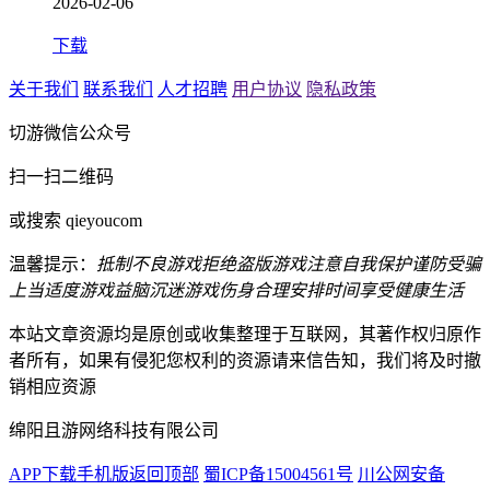
2026-02-06
下载
关于我们
联系我们
人才招聘
用户协议
隐私政策
切游微信公众号
扫一扫二维码
或搜索 qieyoucom
温馨提示：
抵制不良游戏
拒绝盗版游戏
注意自我保护
谨防受骗
上当
适度游戏益脑
沉迷游戏伤身
合理安排时间
享受健康生活
本站文章资源均是原创或收集整理于互联网，其著作权归原作
者所有，如果有侵犯您权利的资源请来信告知，我们将及时撤
销相应资源
绵阳且游网络科技有限公司
APP下载
手机版
返回顶部
蜀ICP备15004561号
川公网安备