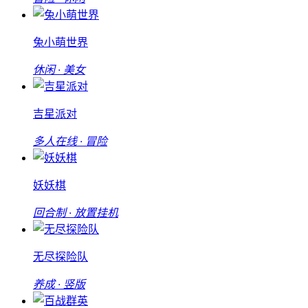
兔小萌世界
休闲 · 美女
吉星派对
多人在线 · 冒险
妖妖棋
回合制 · 放置挂机
无尽探险队
养成 · 竖版