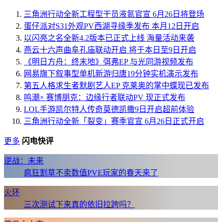
三角洲行动全新工程型干员液氮官宣 6月26日将登场
蛋仔派对S31外观PV西湖寻缘季发布 本月12日开启
以闪亮之名全新4.2版本已正式上线 海量活动来袭
燕云十六声曲阜孔庙联动开启 将于本日至9日开启
《明日方舟：终末地》弭弗EP 与光同游视频发布
网易旗下叙事型单机新游归唐19分钟实机演示发布
第五人格求生者默剧艺人EP 克莱奥的掌中蝶现已发布
鸣潮× 赛博朋克：边缘行者联动PV 现正式发布
LOL手游凯尔特人传奇莫德凯撒9日开启超前体验
三角洲行动全新「裂变」赛季官宣 6月26日正式开启
更多
闪电快评
逆战：未来
疯狂割草不卖数值PVE玩家的春天来了
火环
三次测试下来真的依旧拉跨吗？