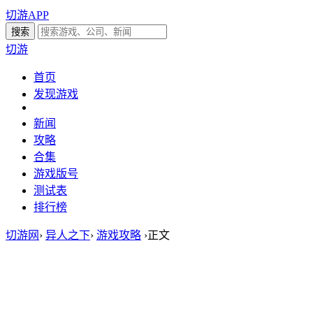
切游APP
切游
首页
发现游戏
新闻
攻略
合集
游戏版号
测试表
排行榜
切游网
›
异人之下
›
游戏攻略
›
正文