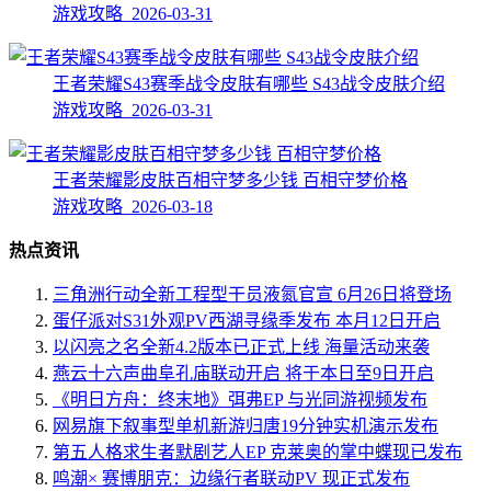
游戏攻略 2026-03-31
王者荣耀S43赛季战令皮肤有哪些 S43战令皮肤介绍
游戏攻略 2026-03-31
王者荣耀影皮肤百相守梦多少钱 百相守梦价格
游戏攻略 2026-03-18
热点资讯
三角洲行动全新工程型干员液氮官宣 6月26日将登场
蛋仔派对S31外观PV西湖寻缘季发布 本月12日开启
以闪亮之名全新4.2版本已正式上线 海量活动来袭
燕云十六声曲阜孔庙联动开启 将于本日至9日开启
《明日方舟：终末地》弭弗EP 与光同游视频发布
网易旗下叙事型单机新游归唐19分钟实机演示发布
第五人格求生者默剧艺人EP 克莱奥的掌中蝶现已发布
鸣潮× 赛博朋克：边缘行者联动PV 现正式发布