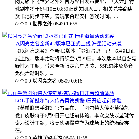
网易旗下《世界之外》官方今日发布提醒，「天命」特
殊副本将于6月10日03:59正式关闭入口，相关兑换商店
及卡池同步下架，请玩家合理安排游戏时间。...
0
0
世界之外
06-09 10:55
以闪亮之名全新4.2版本已正式上线 海量活动来袭
《以闪亮之名》全新4.2版本「梦洄蕃野」已于6月9日正
式上线，版本活动将持续至6月29日。本次版本以自然与
野性为主题，带来全新限定六星套装、SSR羁绊及多套
免费活动时装。...
0
0
以闪亮之名
06-09 09:16
LOL手游凯尔特人传奇莫德凯撒9日开启超前体验
《英雄联盟手游》官方宣布，「凯尔特人传奇莫德凯
撒」皮肤将于6月9日开启超前体验。本次皮肤以篮球传
奇为设计主题，将莫德凯撒重塑为球场上的统治级存
在。...
0
0
英雄联盟手游
06-08 11:38