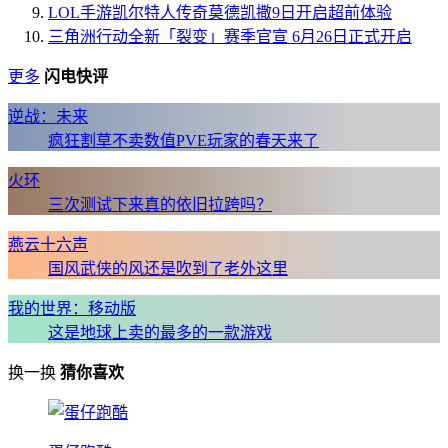
LOL手游凯尔特人传奇莫德凯撒9日开启超前体验
三角洲行动全新「裂变」赛季官宣 6月26日正式开启
更多
闪电快评
逆战：未来
疯狂割草不卖数值PVE玩家的春天来了
火环
三次测试下来真的依旧拉跨吗？
燕云十六声
国风武侠的风还是吹到了老外这里
我的世界：移动版
这是地球上卖的最多的一款游戏
换一换
猜你喜欢