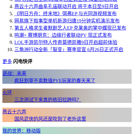
燕云十六声曲阜孔庙联动开启 将于本日至9日开启
《明日方舟：终末地》弭弗EP 与光同游视频发布
网易旗下叙事型单机新游归唐19分钟实机演示发布
第五人格求生者默剧艺人EP 克莱奥的掌中蝶现已发布
鸣潮× 赛博朋克：边缘行者联动PV 现正式发布
LOL手游凯尔特人传奇莫德凯撒9日开启超前体验
三角洲行动全新「裂变」赛季官宣 6月26日正式开启
更多
闪电快评
逆战：未来
疯狂割草不卖数值PVE玩家的春天来了
火环
三次测试下来真的依旧拉跨吗？
燕云十六声
国风武侠的风还是吹到了老外这里
我的世界：移动版