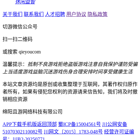
休闲益智
关于我们
联系我们
人才招聘
用户协议
隐私政策
切游微信公众号
扫一扫二维码
或搜索 qieyoucom
温馨提示：
抵制不良游戏
拒绝盗版游戏
注意自我保护
谨防受骗
上当
适度游戏益脑
沉迷游戏伤身
合理安排时间
享受健康生活
本站文章资源均是原创或收集整理于互联网，其著作权归原作
者所有，如果有侵犯您权利的资源请来信告知，我们将及时撤
销相应资源
绵阳且游网络科技有限公司
APP下载
手机版
返回顶部
蜀ICP备15004561号
川公网安备
51070302110082号
川网文〔2015〕1783-048号
经营许可证编
号：川B2-20250771