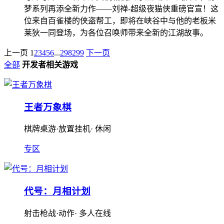
梦系列再添全新力作——刘禅-超级夜猫侠重磅官宣！这
位来自百雀楼的侠盗帮工，即将在峡谷中与他的老板米
莱狄一同登场，为各位召唤师带来全新的江湖故事。
上一页
1
2
3
4
5
6
...
298
299
下一页
全部
开发者相关游戏
王者万象棋
棋牌桌游·放置挂机· 休闲
专区
代号：月相计划
射击枪战·动作· 多人在线