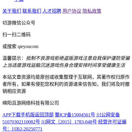
关于我们
联系我们
人才招聘
用户协议
隐私政策
切游微信公众号
扫一扫二维码
或搜索 qieyoucom
温馨提示：
抵制不良游戏
拒绝盗版游戏
注意自我保护
谨防受骗
上当
适度游戏益脑
沉迷游戏伤身
合理安排时间
享受健康生活
本站文章资源均是原创或收集整理于互联网，其著作权归原作
者所有，如果有侵犯您权利的资源请来信告知，我们将及时撤
销相应资源
绵阳且游网络科技有限公司
APP下载
手机版
返回顶部
蜀ICP备15004561号
川公网安备
51070302110082号
川网文〔2015〕1783-048号
经营许可证编
号：川B2-20250771