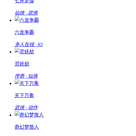
七界梦谭
仙侠 · 武侠
六龙争霸
多人在线 · IO
灵妖劫
传奇 · 仙侠
天下万象
武侠 · 动作
奇幻梦旅人