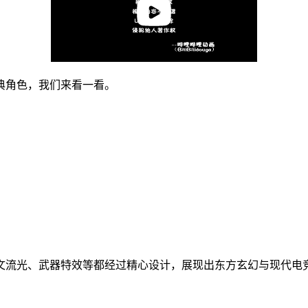
典角色，我们来看一看。
文流光、武器特效等都经过精心设计，展现出东方玄幻与现代电