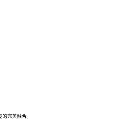
竞的完美融合。