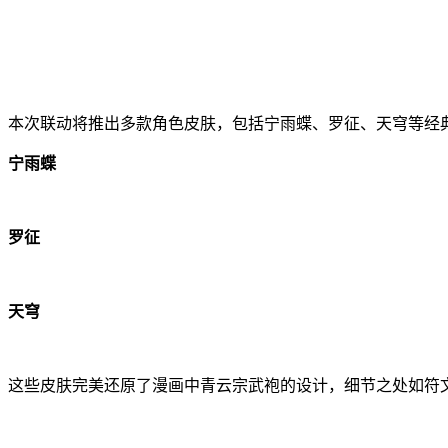
本次联动将推出多款角色皮肤，包括宁雨蝶、罗征、天穹等经
宁雨蝶
罗征
天穹
这些皮肤完美还原了漫画中青云宗武袍的设计，细节之处如符