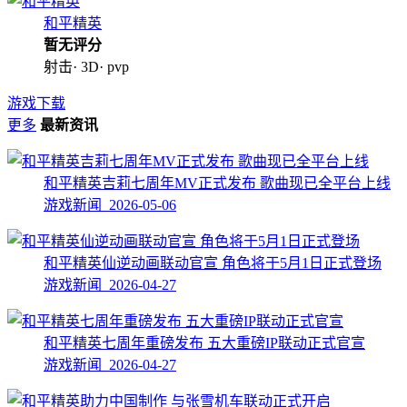
和平精英
暂无评分
射击· 3D· pvp
游戏下载
更多
最新资讯
和平精英吉莉七周年MV正式发布 歌曲现已全平台上线
游戏新闻 2026-05-06
和平精英仙逆动画联动官宣 角色将于5月1日正式登场
游戏新闻 2026-04-27
和平精英七周年重磅发布 五大重磅IP联动正式官宣
游戏新闻 2026-04-27