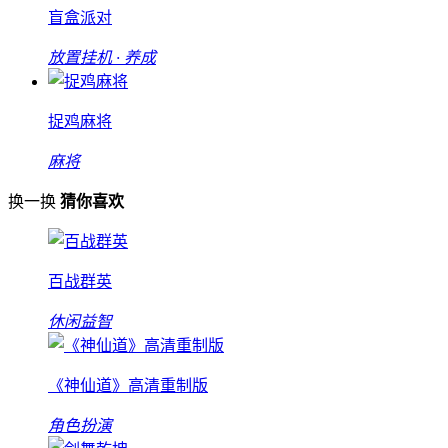
盲盒派对
放置挂机 · 养成
捉鸡麻将
麻将
换一换
猜你喜欢
百战群英
休闲益智
《神仙道》高清重制版
角色扮演