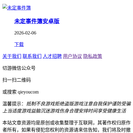
未定事件簿安卓版
2026-02-06
下载
关于我们
联系我们
人才招聘
用户协议
隐私政策
切游微信公众号
扫一扫二维码
或搜索 qieyoucom
温馨提示：
抵制不良游戏
拒绝盗版游戏
注意自我保护
谨防受骗
上当
适度游戏益脑
沉迷游戏伤身
合理安排时间
享受健康生活
本站文章资源均是原创或收集整理于互联网，其著作权归原作
者所有，如果有侵犯您权利的资源请来信告知，我们将及时撤