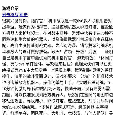
游戏介绍
射击枪战
射击
很高兴见到你，指挥官！ 机甲战队是一款6v6多人联机射击对
战手游。玩家作为指挥官，通过控制机器人夺取灯塔、摧毁敌
方机器人来扩张领土，在对战中获胜。游戏中含有多达70种不
同移速和生命值的机器人，以及海量武器可供玩家自由选择搭
配，高自由度打造对战武器。为应对奇袭、错综复杂的战术机
动和敌人的诡计做好准备。毁灭！占领！升级！变强——证明
自己是机甲宇宙中最优秀的机甲指挥官！ 游戏特色： *休闲打
怪，勇闯pve 单打独斗。喜欢独来独往？孤胆大侠们可以在灭
绝模式等PVE中大显身手！ *轻松上手，策略制胜 灵活的摇杆
操作，清晰的战斗界面设计，游戏不要求十分精准的瞄准技术
也可击杀敌方机器人，操作简单易上手。 *实时开黑对战，5-
10分钟刺激对局 简单的战场环境，快速开局，没有迷雾无需
跑圈，可以快准狠找到敌方机器人。玩家们在宽阔的地图中边
移动边攻击，寻找掩护，夺取灯塔，速战速决，前期对局时间
大约5-10分钟结束。 *多种作战模式可选，解压神器 主宰模
式、灯塔争夺、团队死斗、大乱斗、竞技场，与他人组队！寻