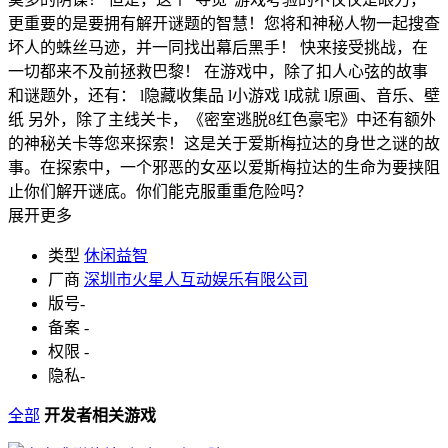
更重要的是要拥有解开谜题的智慧！您将和神秘人物一起搜查
坏人的蛛丝马迹，并一同找出幕后黑手！ 快来接受挑战，在
一切都来不及前拯救巴黎！ 在游戏中，除了扣人心弦的故事
和谜题外，还有： l隐藏收集品 l小游戏 l成就 l原画、音乐、壁
纸 另外，除了主线关卡，《密室逃脱8红色豪宅》中还有额外
的神秘关卡等您来探索！这是关于爱斯梅拉达的身世之谜的故
事。在探索中，一个邪恶的女巫以爱斯梅拉达的生命为要挟阻
止你们解开谜底。你们能克服重重危险吗？
展开更多
类型
休闲益智
厂商
深圳市火星人互动娱乐有限公司
版号
-
备案
-
权限
-
隐私
-
全部
开发者相关游戏