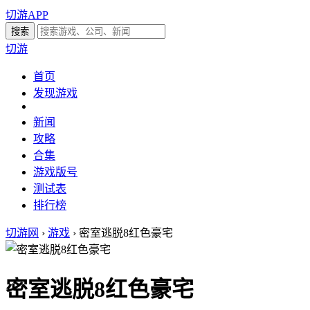
切游APP
切游
首页
发现游戏
新闻
攻略
合集
游戏版号
测试表
排行榜
切游网
›
游戏
›
密室逃脱8红色豪宅
密室逃脱8红色豪宅