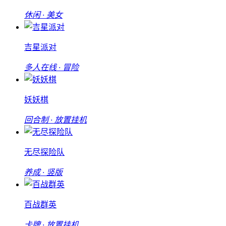
休闲 · 美女
吉星派对
多人在线 · 冒险
妖妖棋
回合制 · 放置挂机
无尽探险队
养成 · 竖版
百战群英
卡牌 · 放置挂机