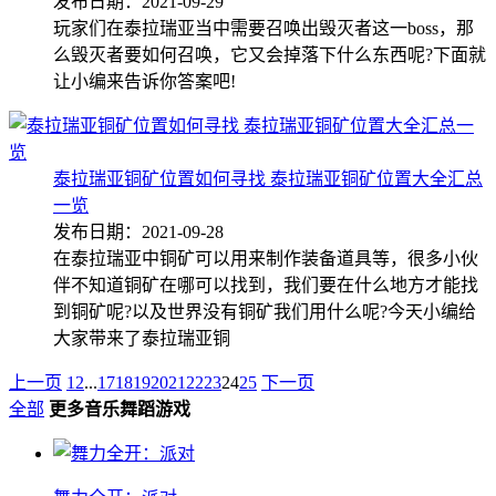
发布日期：2021-09-29
玩家们在泰拉瑞亚当中需要召唤出毁灭者这一boss，那
么毁灭者要如何召唤，它又会掉落下什么东西呢?下面就
让小编来告诉你答案吧!
泰拉瑞亚铜矿位置如何寻找 泰拉瑞亚铜矿位置大全汇总
一览
发布日期：2021-09-28
在泰拉瑞亚中铜矿可以用来制作装备道具等，很多小伙
伴不知道铜矿在哪可以找到，我们要在什么地方才能找
到铜矿呢?以及世界没有铜矿我们用什么呢?今天小编给
大家带来了泰拉瑞亚铜
上一页
1
2
...
17
18
19
20
21
22
23
24
25
下一页
全部
更多音乐舞蹈游戏