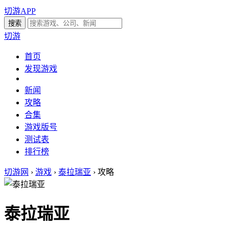
切游APP
切游
首页
发现游戏
新闻
攻略
合集
游戏版号
测试表
排行榜
切游网
›
游戏
›
泰拉瑞亚
›
攻略
泰拉瑞亚