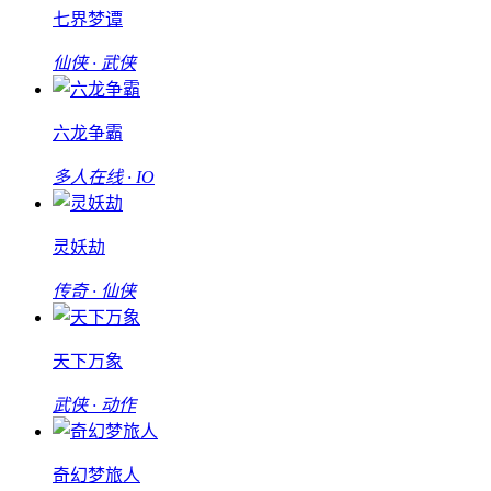
七界梦谭
仙侠 · 武侠
六龙争霸
多人在线 · IO
灵妖劫
传奇 · 仙侠
天下万象
武侠 · 动作
奇幻梦旅人