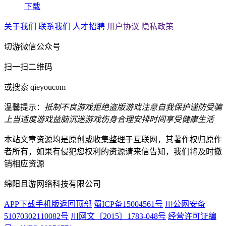
下载
关于我们
联系我们
人才招聘
用户协议
隐私政策
切游微信公众号
扫一扫二维码
或搜索 qieyoucom
温馨提示：
抵制不良游戏
拒绝盗版游戏
注意自我保护
谨防受骗
上当
适度游戏益脑
沉迷游戏伤身
合理安排时间
享受健康生活
本站文章资源均是原创或收集整理于互联网，其著作权归原作
者所有，如果有侵犯您权利的资源请来信告知，我们将及时撤
销相应资源
绵阳且游网络科技有限公司
APP下载
手机版
返回顶部
蜀ICP备15004561号
川公网安备
51070302110082号
川网文〔2015〕1783-048号
经营许可证编