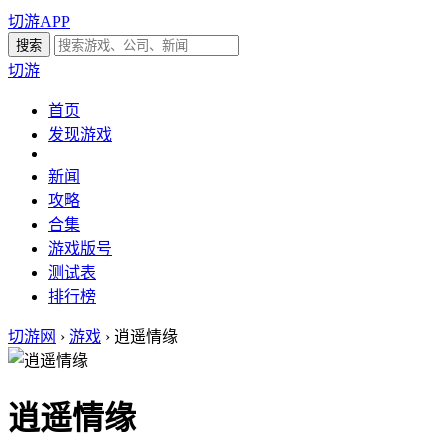
切游APP
切游
首页
发现游戏
新闻
攻略
合集
游戏版号
测试表
排行榜
切游网
›
游戏
›
逍遥情缘
逍遥情缘