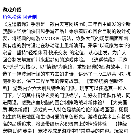
游戏介绍
角色扮演
回合制
《逍遥情缘》手游是一款由天穹网络历时三年自主研发的全新
旗舰型竖版仙侠国风手游产品！秉承着匠心回合巨制的设计初
衷，将经典的端游MMORPG玩法，恢弘大气的场景画面和幽
默有趣的剧情设定在移动端上重新演绎。秉承“以玩家为本”的
宗旨，坚持“轻松休闲 快乐交友”的定位，从心出发，为广大
回合制发烧友们带来超梦幻的游戏体验。 《逍遥情缘》手游
以“逍遥”为核心，以“情缘”为脉络，重塑经典的西游故事，打
造了一幅波澜壮阔的东方玄幻史诗，讲述了一段三界共同对抗
魔祖罗睺，保卫三界至宝的传奇故事。 【策略烧脑 创新不
断】 游戏内含六大别具特色的门派，玩家可以任选其一拜入
门下，学习其中精妙玄奥的门派绝学，与好友们组队作战，同
进同退，感受热血烧脑的回合制策略战斗新体验！ 【大美画
质 再焕新颜】 游戏的一大特色是精美绝伦的游戏画面，栩栩
如生的场景地图和生动可爱的角色形象。游戏在美术上有着极
高的品质追求，将会带给玩家积极向上的情感体验！ 【神级
宠物 助阵英豪】 宠物养成是游戏中非常重要的内容。玩家可