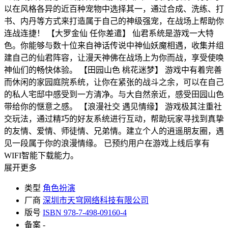
以在风格各异的近百种宠物中选择其一，通过合成、洗练、打
书、内丹等方式来打造属于自己的神级强宠，在战场上帮助你
连战连捷！ 【大罗金仙 任你差遣】 仙君系统是游戏一大特
色。你能够与数十位来自神话传说中神仙妖魔相遇，收集并组
建自己的仙君阵容，让漫天神佛在战场上为你而战，享受使唤
神仙们的畅快体验。 【田园山色 桃花迷梦】 游戏中有着完善
而休闲的家园庭院系统，让你在紧张的战斗之余，可以在自己
的私人宅邸中感受到一方清净。与大自然亲近，感受田园山色
带给你的惬意之感。 【浪漫社交 遇见情缘】 游戏极其注重社
交玩法，通过精巧的好友系统进行互动，帮助玩家寻找到真挚
的友情、爱情、师徒情、兄弟情。建立个人的逍遥朋友圈，遇
见一段属于你的浪漫情缘。 已预约用户在游戏上线后享有
WIFI智能下载能力。
展开更多
类型
角色扮演
厂商
深圳市天穹网络科技有限公司
版号
ISBN 978-7-498-09160-4
备案
-