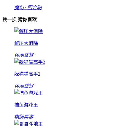
魔幻 · 回合制
换一换
猜你喜欢
解压大消除
休闲益智
躲猫猫高手2
休闲益智
捕鱼游戏王
棋牌桌游