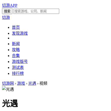
切游APP
切游
首页
发现游戏
新闻
攻略
合集
游戏版号
测试表
排行榜
切游网
›
游戏
›
光遇
›
视频
光遇