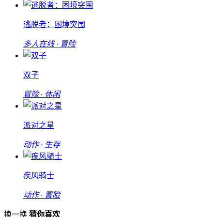
逃脱者：困境突围
多人在线 · 冒险
双子
冒险 · 休闲
派对之星
动作 · 生存
疾风骑士
动作 · 冒险
换一换
猜你喜欢