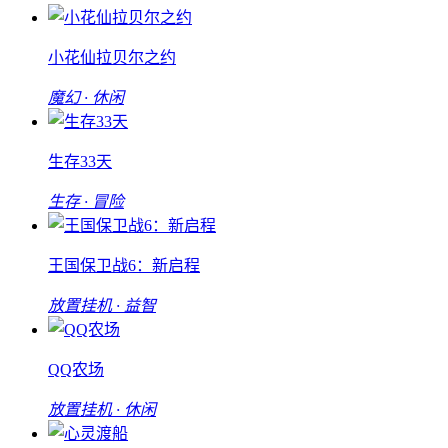
小花仙拉贝尔之约
魔幻 · 休闲
生存33天
生存 · 冒险
王国保卫战6：新启程
放置挂机 · 益智
QQ农场
放置挂机 · 休闲