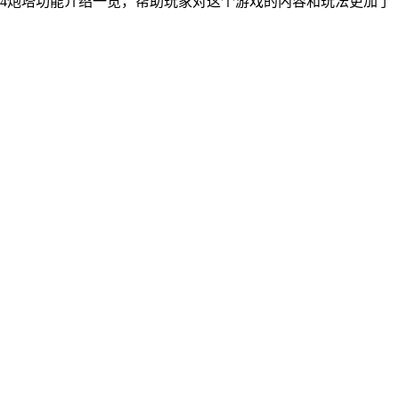
卜4炮塔功能介绍一览，帮助玩家对这个游戏的内容和玩法更加了
!
!
!