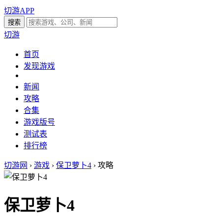
切游APP
切游
首页
发现游戏
新闻
攻略
合集
游戏版号
测试表
排行榜
切游网
›
游戏
›
保卫萝卜4
›
攻略
保卫萝卜4