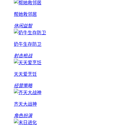
帮她救邻居
休闲益智
奶牛生存防卫
射击枪战
天天爱烹饪
经营策略
齐天大战神
角色扮演