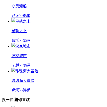
心灵渡船
休闲 · 养成
星轨之上
冒险 · 休闲
汉家城市
卡牌 · 休闲
珍珠海大冒险
休闲 · 横版
换一换
猜你喜欢