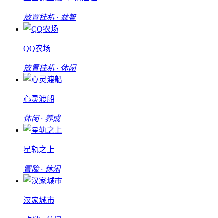
放置挂机 · 益智
QQ农场
放置挂机 · 休闲
心灵渡船
休闲 · 养成
星轨之上
冒险 · 休闲
汉家城市