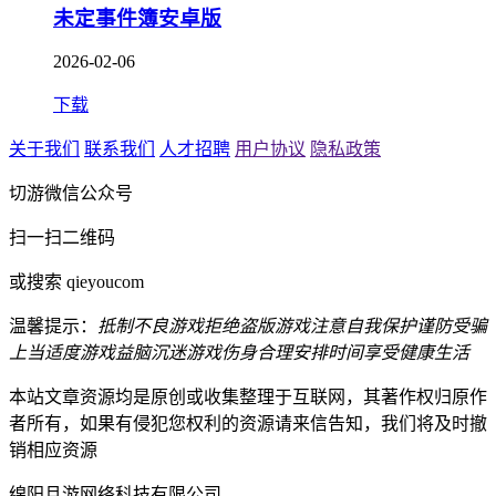
未定事件簿安卓版
2026-02-06
下载
关于我们
联系我们
人才招聘
用户协议
隐私政策
切游微信公众号
扫一扫二维码
或搜索 qieyoucom
温馨提示：
抵制不良游戏
拒绝盗版游戏
注意自我保护
谨防受骗
上当
适度游戏益脑
沉迷游戏伤身
合理安排时间
享受健康生活
本站文章资源均是原创或收集整理于互联网，其著作权归原作
者所有，如果有侵犯您权利的资源请来信告知，我们将及时撤
销相应资源
绵阳且游网络科技有限公司