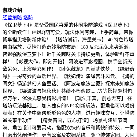
游戏介绍
经营策略
塔防
《保卫萝卜4》是备受国民喜爱的休闲塔防游戏《保卫萝卜》
的全新续作！画风Q萌可爱，玩法休闲有趣，上手简单，带你
畅享指尖塔防新体验！ 【塔防创新，海量关卡】 40 特色炮塔
自由摆放，尽情打造奇妙塔防布局！180 反派呆兔来势汹汹，
智退强敌保卫萝卜！近千关趣味关卡持续更新，体验新鲜不重
样！ 【影视大作，即刻开拍】 阿波进军影视圈，携手全新天
敌呆兔，上演精彩剧作！《卧兔藏龙》圆满武侠梦、《绿野奇
缘》一探奇妙的童话世界、《秋妃传》演绎宫斗风云、《海的
闺女》畅游梦幻人鱼童话、《阿波与魔法宝藏》探索未知魔法
世界、《梁波波与祝秋秋》共绘不朽恋歌......等等影视题材包
罗万象，沉浸式感受精彩剧情！ 【玩法丰富，创意无穷】 在
塔防玩法基础上，加入独有的NPC创新玩法，配角也可以戏份
满满！在关卡中偶遇形形色色的人物，进行趣味交互，让塔防
通关事半功倍！ 【精美音画，匠心打造】 场景构建细节满
满、角色设计可爱灵动，搭配欢快的音乐和畅快的特效，一同
打磨出休闲佳作！更有公寓及衣橱系统，随心装饰家园、为阿