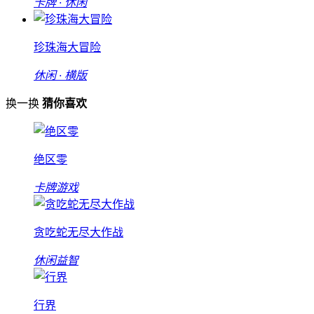
卡牌 · 休闲
珍珠海大冒险
休闲 · 横版
换一换
猜你喜欢
绝区零
卡牌游戏
贪吃蛇无尽大作战
休闲益智
行界