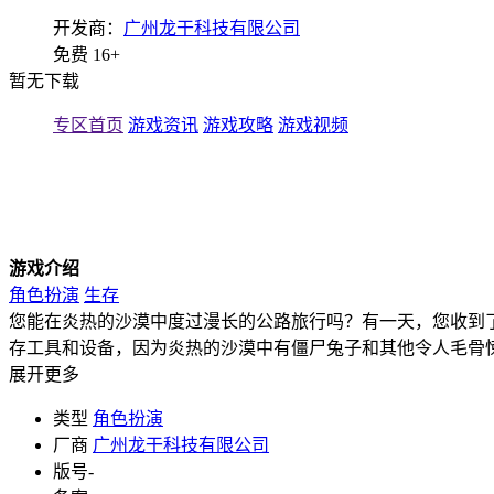
开发商：
广州龙干科技有限公司
免费
16+
暂无下载
专区首页
游戏资讯
游戏攻略
游戏视频
游戏介绍
角色扮演
生存
您能在炎热的沙漠中度过漫长的公路旅行吗？有一天，您收到
存工具和设备，因为炎热的沙漠中有僵尸兔子和其他令人毛骨
展开更多
类型
角色扮演
厂商
广州龙干科技有限公司
版号
-