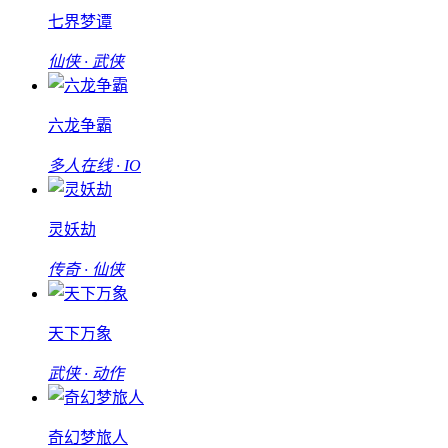
七界梦谭
仙侠 · 武侠
六龙争霸
多人在线 · IO
灵妖劫
传奇 · 仙侠
天下万象
武侠 · 动作
奇幻梦旅人