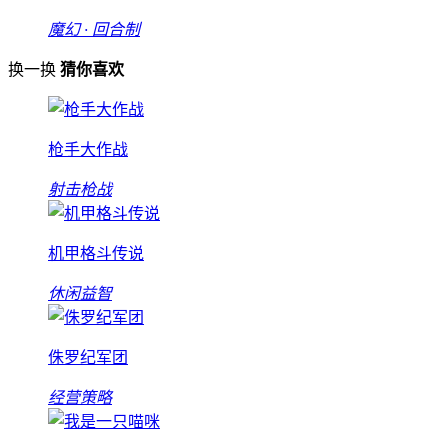
魔幻 · 回合制
换一换
猜你喜欢
枪手大作战
射击枪战
机甲格斗传说
休闲益智
侏罗纪军团
经营策略