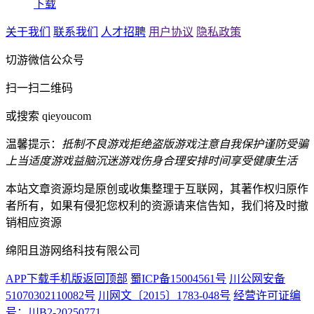
下载
关于我们
联系我们
人才招聘
用户协议
隐私政策
切游微信公众号
扫一扫二维码
或搜索 qieyoucom
温馨提示：
抵制不良游戏
拒绝盗版游戏
注意自我保护
谨防受骗
上当
适度游戏益脑
沉迷游戏伤身
合理安排时间
享受健康生活
本站文章资源均是原创或收集整理于互联网，其著作权归原作
者所有，如果有侵犯您权利的资源请来信告知，我们将及时撤
销相应资源
绵阳且游网络科技有限公司
APP下载
手机版
返回顶部
蜀ICP备15004561号
川公网安备
51070302110082号
川网文〔2015〕1783-048号
经营许可证编
号：川B2-20250771