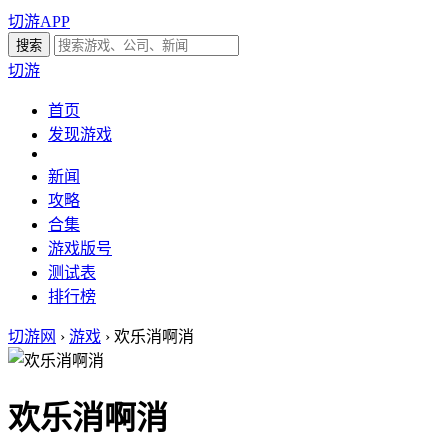
切游APP
切游
首页
发现游戏
新闻
攻略
合集
游戏版号
测试表
排行榜
切游网
›
游戏
›
欢乐消啊消
欢乐消啊消