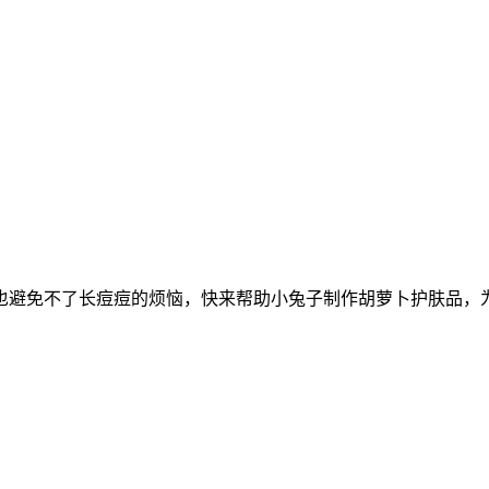
也避免不了长痘痘的烦恼，快来帮助小兔子制作胡萝卜护肤品，