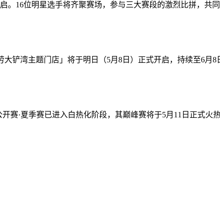
启。16位明星选手将齐聚赛场，参与三大赛段的激烈比拼，共同争
铲湾主题门店」将于明日（5月8日）正式开启，持续至6月8日。
战公开赛·夏季赛已进入白热化阶段，其巅峰赛将于5月11日正式