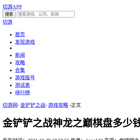
切游APP
切游
首页
发现游戏
新闻
攻略
合集
游戏版号
测试表
排行榜
切游网
›
金铲铲之战
›
游戏攻略
›
正文
金铲铲之战神龙之巅棋盘多少钱