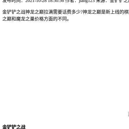
发布时间：2021-10-28 18:50:56
作者：jiang123
来源：金铲铲之
金铲铲之战神龙之巅拉满需要话费多少?神龙之巅是新上线的
之巅和魔龙之巢价格方面的不同。
金铲铲之战