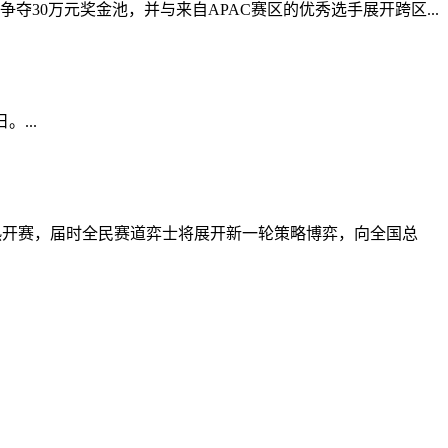
夺30万元奖金池，并与来自APAC赛区的优秀选手展开跨区...
...
火热开赛，届时全民赛道弈士将展开新一轮策略博弈，向全国总