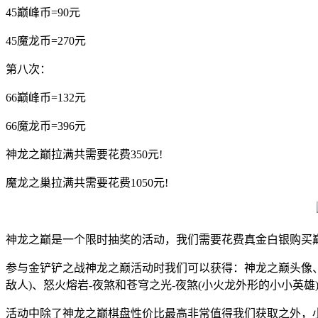
45巅峰币=90元
45魔龙币=270元
第八次：
66巅峰币=132元
66魔龙币=396元
神龙之巅拉满共需要花费350元!
魔龙之巢拉满共需要花费1050元!
神龙之巅是一个限时抽奖的活动，我们需要花费真金白银购买
参与金铲铲之战神龙之巅活动时我们可以获得：神龙之巅头像、
敌人)、怒火熔岩-夜煞和苍穹之光-夜煞(小火龙外形的小小英
活动中除了神龙之巅棋盘性价比最高非常值得我们获取之外，小