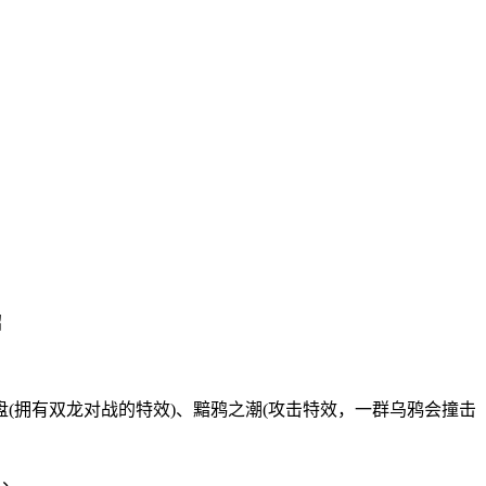
(拥有双龙对战的特效)、黯鸦之潮(攻击特效，一群乌鸦会撞击
。、