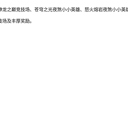
获取神龙之巅竞技场、苍穹之光夜煞小小英雄、怒火熔岩夜煞小小英
技场及丰厚奖励。