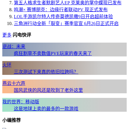
第五人格求生者默剧艺人EP 克莱奥的掌中蝶现已发布
鸣潮× 赛博朋克：边缘行者联动PV 现正式发布
LOL手游凯尔特人传奇莫德凯撒9日开启超前体验
三角洲行动全新「裂变」赛季官宣 6月26日正式开启
更多
闪电快评
逆战：未来
疯狂割草不卖数值PVE玩家的春天来了
火环
三次测试下来真的依旧拉跨吗？
燕云十六声
国风武侠的风还是吹到了老外这里
我的世界：移动版
这是地球上卖的最多的一款游戏
小编推荐