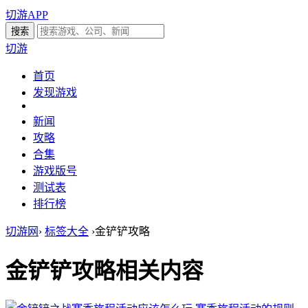
切游APP
切游
首页
发现游戏
新闻
攻略
合集
游戏版号
测试表
排行榜
切游网
›
标签大全
›
金铲铲攻略
金铲铲攻略
相关内容