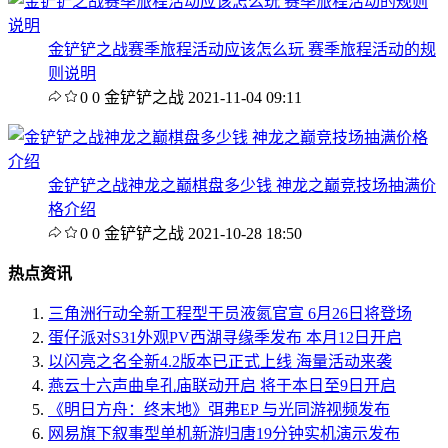
金铲铲之战赛季旅程活动应该怎么玩 赛季旅程活动的规
则说明
0
0
金铲铲之战
2021-11-04 09:11
金铲铲之战神龙之巅棋盘多少钱 神龙之巅竞技场抽满价
格介绍
0
0
金铲铲之战
2021-10-28 18:50
热点资讯
三角洲行动全新工程型干员液氮官宣 6月26日将登场
蛋仔派对S31外观PV西湖寻缘季发布 本月12日开启
以闪亮之名全新4.2版本已正式上线 海量活动来袭
燕云十六声曲阜孔庙联动开启 将于本日至9日开启
《明日方舟：终末地》弭弗EP 与光同游视频发布
网易旗下叙事型单机新游归唐19分钟实机演示发布