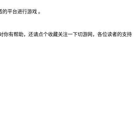
的平台进行游戏 。
对你有帮助，还请点个收藏关注一下切游网，各位读者的支持