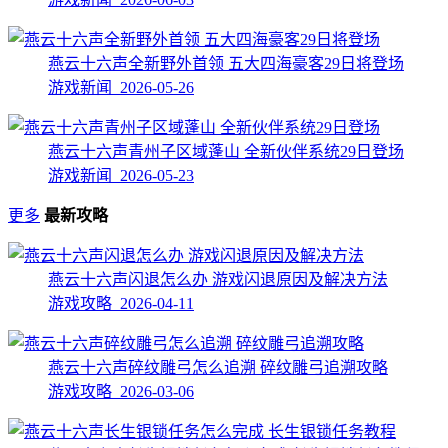
燕云十六声全新野外首领 五大四海豪客29日将登场
游戏新闻 2026-05-26
燕云十六声青州子区域蓬山 全新伙伴系统29日登场
游戏新闻 2026-05-23
更多
最新攻略
燕云十六声闪退怎么办 游戏闪退原因及解决方法
游戏攻略 2026-04-11
燕云十六声碎纹雕弓怎么追溯 碎纹雕弓追溯攻略
游戏攻略 2026-03-06