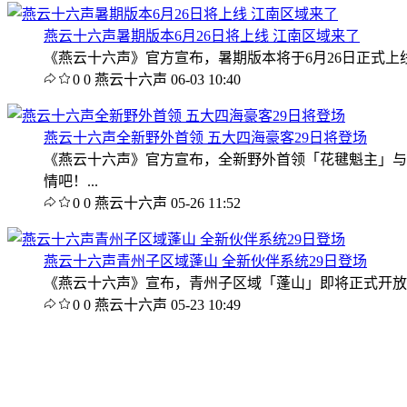
燕云十六声暑期版本6月26日将上线 江南区域来了
《燕云十六声》官方宣布，暑期版本将于6月26日正式上
0
0
燕云十六声
06-03 10:40
燕云十六声全新野外首领 五大四海豪客29日将登场
《燕云十六声》官方宣布，全新野外首领「花毽魁主」与
情吧！...
0
0
燕云十六声
05-26 11:52
燕云十六声青州子区域蓬山 全新伙伴系统29日登场
《燕云十六声》宣布，青州子区域「蓬山」即将正式开放，
0
0
燕云十六声
05-23 10:49