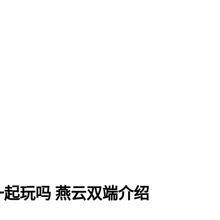
起玩吗 燕云双端介绍