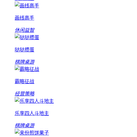
画线高手
休闲益智
哒哒掼蛋
棋牌桌游
霸略征战
经营策略
乐享四人斗地主
棋牌桌游