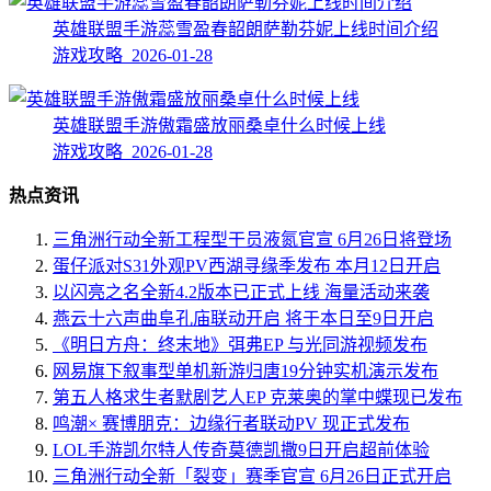
英雄联盟手游蕊雪盈春韶朗萨勒芬妮上线时间介绍
游戏攻略 2026-01-28
英雄联盟手游傲霜盛放丽桑卓什么时候上线
游戏攻略 2026-01-28
热点资讯
三角洲行动全新工程型干员液氮官宣 6月26日将登场
蛋仔派对S31外观PV西湖寻缘季发布 本月12日开启
以闪亮之名全新4.2版本已正式上线 海量活动来袭
燕云十六声曲阜孔庙联动开启 将于本日至9日开启
《明日方舟：终末地》弭弗EP 与光同游视频发布
网易旗下叙事型单机新游归唐19分钟实机演示发布
第五人格求生者默剧艺人EP 克莱奥的掌中蝶现已发布
鸣潮× 赛博朋克：边缘行者联动PV 现正式发布
LOL手游凯尔特人传奇莫德凯撒9日开启超前体验
三角洲行动全新「裂变」赛季官宣 6月26日正式开启