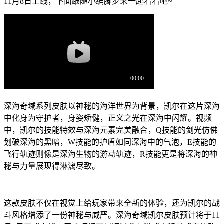
11月8日上线，下面跟随小编脚步来一起看看吧~
深海奇域系列皮肤以神秘的海洋世界为背景，凯尔在这片深海
中化身为守护者，身姿矫健，正义之光在深海中闪耀。视频
中，凯尔的技能特效与深海元素完美融合，Q技能的剑光仿佛
划破深海的黑暗，W技能的护盾如同深海中的气泡，E技能的
飞行轨迹则像是深海生物的游动轨迹，R技能更是将深海的神
秘与力量展现得淋漓尽致。
这款皮肤不仅在视觉上给玩家带来全新的体验，还为凯尔的战
斗风格增添了一份神秘与威严。深海奇域凯尔皮肤预计将于11