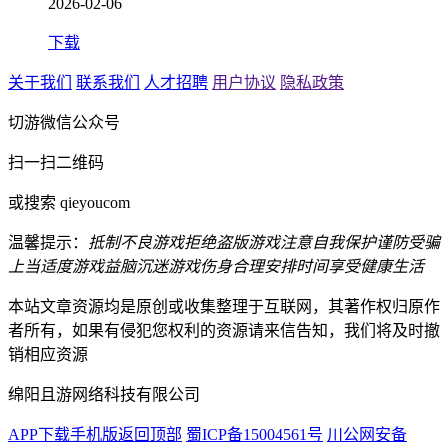
2026-02-06
下载
关于我们
联系我们
人才招聘
用户协议
隐私政策
切游微信公众号
扫一扫二维码
或搜索 qieyoucom
温馨提示：
抵制不良游戏
拒绝盗版游戏
注意自我保护
谨防受骗
上当
适度游戏益脑
沉迷游戏伤身
合理安排时间
享受健康生活
本站文章资源均是原创或收集整理于互联网，其著作权归原作
者所有，如果有侵犯您权利的资源请来信告知，我们将及时撤
销相应资源
绵阳且游网络科技有限公司
APP下载
手机版
返回顶部
蜀ICP备15004561号
川公网安备