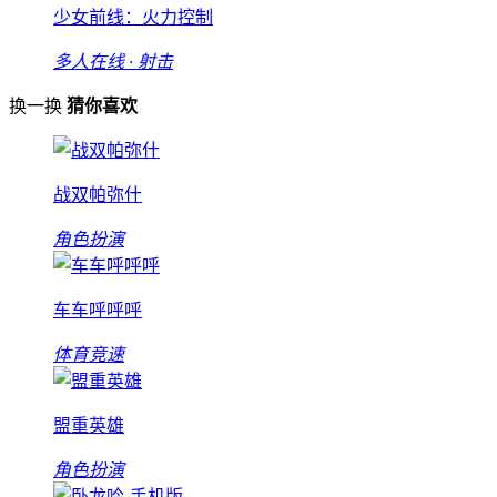
少女前线：火力控制
多人在线 · 射击
换一换
猜你喜欢
战双帕弥什
角色扮演
车车呼呼呼
体育竞速
盟重英雄
角色扮演