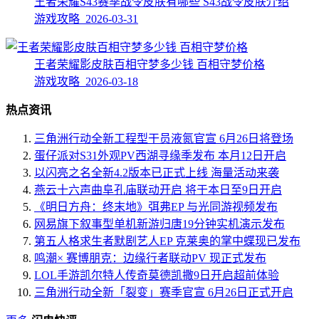
王者荣耀S43赛季战令皮肤有哪些 S43战令皮肤介绍
游戏攻略 2026-03-31
王者荣耀影皮肤百相守梦多少钱 百相守梦价格
游戏攻略 2026-03-18
热点资讯
三角洲行动全新工程型干员液氮官宣 6月26日将登场
蛋仔派对S31外观PV西湖寻缘季发布 本月12日开启
以闪亮之名全新4.2版本已正式上线 海量活动来袭
燕云十六声曲阜孔庙联动开启 将于本日至9日开启
《明日方舟：终末地》弭弗EP 与光同游视频发布
网易旗下叙事型单机新游归唐19分钟实机演示发布
第五人格求生者默剧艺人EP 克莱奥的掌中蝶现已发布
鸣潮× 赛博朋克：边缘行者联动PV 现正式发布
LOL手游凯尔特人传奇莫德凯撒9日开启超前体验
三角洲行动全新「裂变」赛季官宣 6月26日正式开启