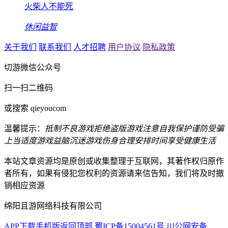
火柴人不能死
休闲益智
关于我们
联系我们
人才招聘
用户协议
隐私政策
切游微信公众号
扫一扫二维码
或搜索 qieyoucom
温馨提示：
抵制不良游戏
拒绝盗版游戏
注意自我保护
谨防受骗
上当
适度游戏益脑
沉迷游戏伤身
合理安排时间
享受健康生活
本站文章资源均是原创或收集整理于互联网，其著作权归原作
者所有，如果有侵犯您权利的资源请来信告知，我们将及时撤
销相应资源
绵阳且游网络科技有限公司
APP下载
手机版
返回顶部
蜀ICP备15004561号
川公网安备