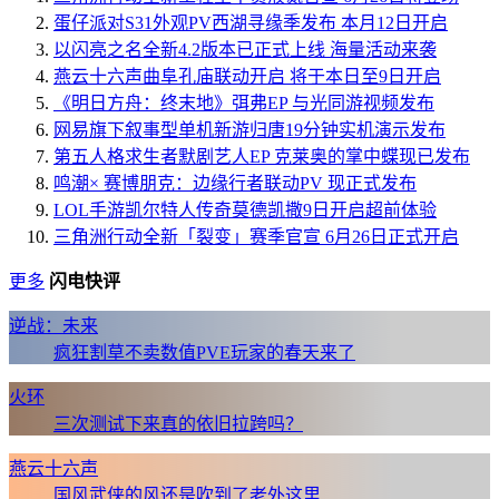
蛋仔派对S31外观PV西湖寻缘季发布 本月12日开启
以闪亮之名全新4.2版本已正式上线 海量活动来袭
燕云十六声曲阜孔庙联动开启 将于本日至9日开启
《明日方舟：终末地》弭弗EP 与光同游视频发布
网易旗下叙事型单机新游归唐19分钟实机演示发布
第五人格求生者默剧艺人EP 克莱奥的掌中蝶现已发布
鸣潮× 赛博朋克：边缘行者联动PV 现正式发布
LOL手游凯尔特人传奇莫德凯撒9日开启超前体验
三角洲行动全新「裂变」赛季官宣 6月26日正式开启
更多
闪电快评
逆战：未来
疯狂割草不卖数值PVE玩家的春天来了
火环
三次测试下来真的依旧拉跨吗？
燕云十六声
国风武侠的风还是吹到了老外这里