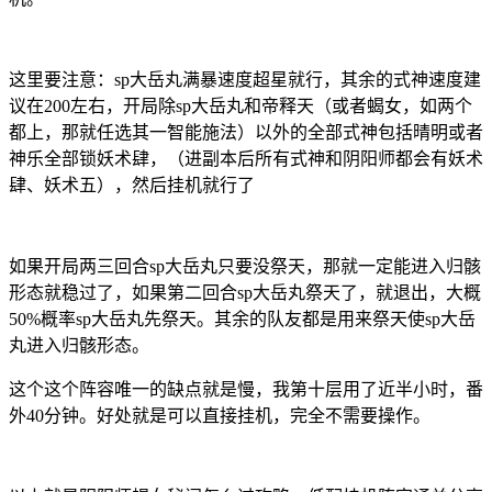
这里要注意：sp大岳丸满暴速度超星就行，其余的式神速度建
议在200左右，开局除sp大岳丸和帝释天（或者蝎女，如两个
都上，那就任选其一智能施法）以外的全部式神包括晴明或者
神乐全部锁妖术肆，（进副本后所有式神和阴阳师都会有妖术
肆、妖术五），然后挂机就行了
如果开局两三回合sp大岳丸只要没祭天，那就一定能进入归骸
形态就稳过了，如果第二回合sp大岳丸祭天了，就退出，大概
50%概率sp大岳丸先祭天。其余的队友都是用来祭天使sp大岳
丸进入归骸形态。
这个这个阵容唯一的缺点就是慢，我第十层用了近半小时，番
外40分钟。好处就是可以直接挂机，完全不需要操作。