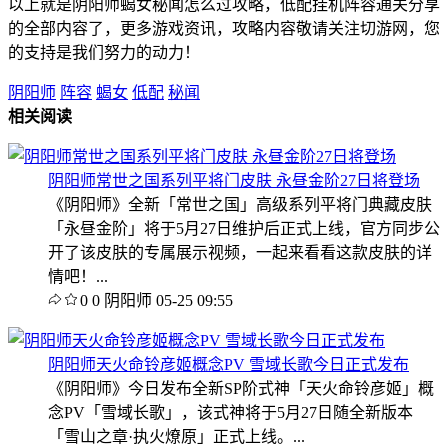
以上就是阴阳师蝎女秘闻怎么过攻略，低配挂机阵容通关分享
的全部内容了，更多游戏资讯，攻略内容敬请关注切游网，您
的支持是我们努力的动力！
阴阳师
阵容
蝎女
低配
秘闻
相关阅读
阴阳师常世之国系列平将门皮肤 永昼金阶27日将登场
《阴阳师》全新「常世之国」高级系列平将门典藏皮肤
「永昼金阶」将于5月27日维护后正式上线，官方同步公
开了该皮肤的专属展示视频，一起来看看这款皮肤的详
情吧！...
0
0
阴阳师
05-25 09:55
阴阳师天火命铃彦姬概念PV 雪域长歌今日正式发布
《阴阳师》今日发布全新SP阶式神「天火命铃彦姬」概
念PV「雪域长歌」，该式神将于5月27日随全新版本
「雪山之章·执火燎原」正式上线。...