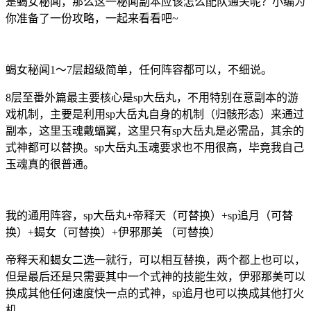
是蝎女秘闻，那么这一秘闻副本应该怎么配队通关呢？小编为
你准备了一份攻略，一起来看看吧~
蝎女秘闻1～7层超级简单，任何阵容都可以，不细说。
8层至番外篇最主要核心是sp大岳丸，不用特别在意副本的游
戏机制，主要是利用sp大岳丸自身的机制（归骸形态）来通过
副本，这里玉魂戴蝠翼，这里只有sp大岳丸是必需品，其余的
式神都可以替换。sp大岳丸玉魂要求也不用很高，毕竟我自己
玉魂真的很普通。
我的通用阵容，sp大岳丸+帝释天（可替换）+sp追月（可替
换）+蝎女（可替换）+伊邪那美 （可替换）
帝释天和蝎女二选一就行，可以相互替换，两个都上也可以，
但是最后还是只需要其中一个式神的技能生效，伊邪那美可以
换成其他任何速度快一点的式神，sp追月也可以换成其他打火
机。