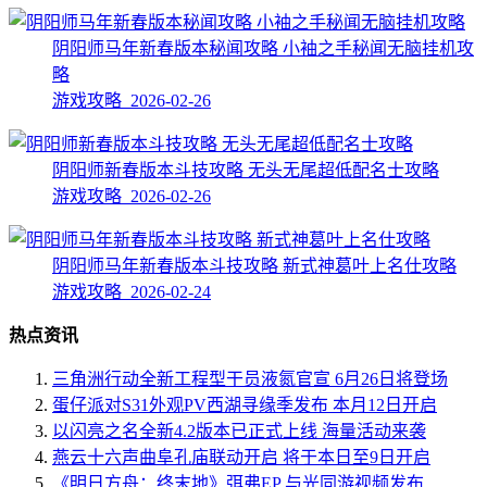
阴阳师马年新春版本秘闻攻略 小袖之手秘闻无脑挂机攻
略
游戏攻略 2026-02-26
阴阳师新春版本斗技攻略 无头无尾超低配名士攻略
游戏攻略 2026-02-26
阴阳师马年新春版本斗技攻略 新式神葛叶上名仕攻略
游戏攻略 2026-02-24
热点资讯
三角洲行动全新工程型干员液氮官宣 6月26日将登场
蛋仔派对S31外观PV西湖寻缘季发布 本月12日开启
以闪亮之名全新4.2版本已正式上线 海量活动来袭
燕云十六声曲阜孔庙联动开启 将于本日至9日开启
《明日方舟：终末地》弭弗EP 与光同游视频发布