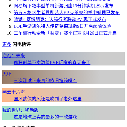
网易旗下叙事型单机新游归唐19分钟实机演示发布
第五人格求生者默剧艺人EP 克莱奥的掌中蝶现已发布
鸣潮× 赛博朋克：边缘行者联动PV 现正式发布
LOL手游凯尔特人传奇莫德凯撒9日开启超前体验
三角洲行动全新「裂变」赛季官宣 6月26日正式开启
更多
闪电快评
逆战：未来
疯狂割草不卖数值PVE玩家的春天来了
火环
三次测试下来真的依旧拉跨吗？
燕云十六声
国风武侠的风还是吹到了老外这里
我的世界：移动版
这是地球上卖的最多的一款游戏