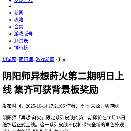
发现游戏
新闻
攻略
合集
游戏版号
测试表
排行榜
切游网
›
阴阳师
›
游戏新闻
›
正文
阴阳师异想莳火第二期明日上
线 集齐可获背景板奖励
发布时间：2025-10-14 17:21:06
作者：墨玉
来源：切游网
阴阳师「异想·莳火」限定系列皮肤的第二期即将在10月15日
维护后正式上线。这一系列皮肤不仅将带来全新的角色外观，