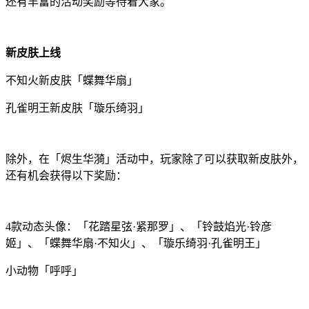
还有丰富的活动奖励等待着大家。
新皮肤上线
不知火新皮肤「蝶舞华扇」
孔雀明王新皮肤「璇乐绮羽」
除外，在「烬生华漪」活动中，玩家除了可以获取新皮肤外，
还有机会获得以下奖励：
4款动态头像：「花踏星弦·紧那罗」、「铃鼓焰光·铃彦
姬」、「蝶舞华扇·不知火」、「璇乐绮羽·孔雀明王」
小动物「呼呼」