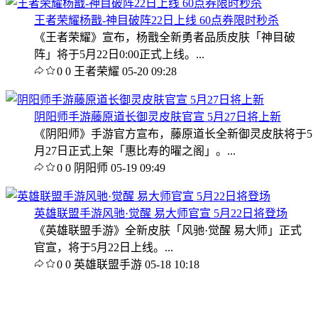
王者荣耀杨戬-神目破阵22日上线 60点券限时秒杀
《王者荣耀》宣布，杨戬全新勇者品质皮肤「神目破
阵」将于5月22日0:00正式上线。...
0
0
王者荣耀
05-20 09:28
阴阳师手游藤原道长御灵皮肤官宣 5月27日将上新
《阴阳师》手游官方宣布，藤原道长全新御灵皮肤将于5
月27日正式上架「惠比寿的曜之阁」。...
0
0
阴阳师
05-19 09:49
英雄联盟手游风驰·觉醒 易大师官宣 5月22日将登场
《英雄联盟手游》全新皮肤「风驰·觉醒 易大师」正式
官宣，将于5月22日上线。...
0
0
英雄联盟手游
05-18 10:18