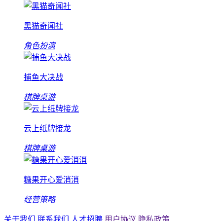
黑猫奇闻社
角色扮演
捕鱼大决战
棋牌桌游
云上纸牌接龙
棋牌桌游
糖果开心爱消消
经营策略
关于我们
联系我们
人才招聘
用户协议
隐私政策