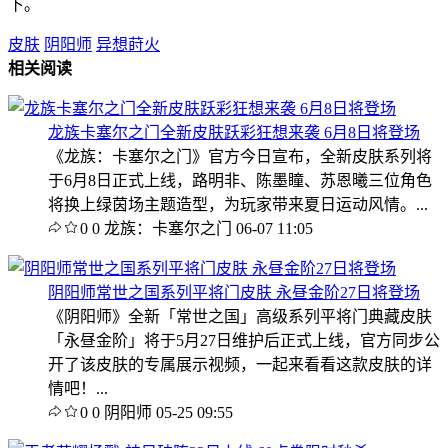
下。
皮肤
阴阳师
异想莳火
相关阅读
龙族卡塞尔之门全新皮肤跃彩狂想来袭 6月8日将登场
《龙族：卡塞尔之门》官方今日宣布，全新皮肤系列将
于6月8日正式上线，路明非、陈墨瞳、苏恩曦三位角色
将换上绿茵场主题造型，为玩家带来夏日运动风情。...
0
0
龙族：卡塞尔之门
06-07 11:05
阴阳师常世之国系列平将门皮肤 永昼金阶27日将登场
《阴阳师》全新「常世之国」高级系列平将门典藏皮肤
「永昼金阶」将于5月27日维护后正式上线，官方同步公
开了该皮肤的专属展示视频，一起来看看这款皮肤的详
情吧！...
0
0
阴阳师
05-25 09:55