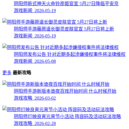
阴阳师新式神天火命铃彦姬官宣 5月27日降临平安京
游戏新闻 2026-05-19
阴阳师手游藤原道长御灵皮肤官宣 5月27日将上新
游戏新闻 2026-05-19
阴阳师发布公告 针对近期多起涉嫌侵权事件将法律维权
游戏新闻 2026-05-08
更多
最新攻略
阴阳师手游新版本诡夜百戏开始时间 什么时候开始
游戏攻略 2026-03-02
阴阳师灯映良宵元宵节小活动 阵容码及活动玩法攻略
游戏攻略 2026-02-28