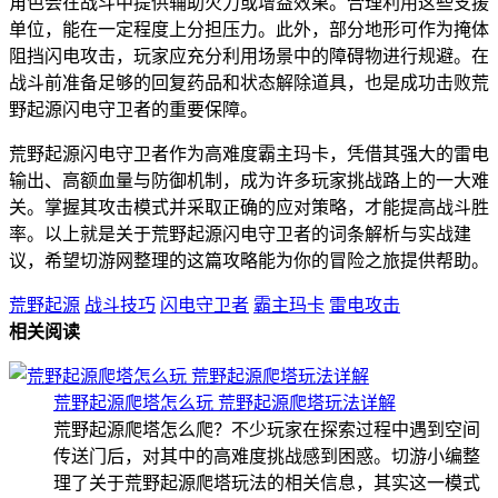
角色会在战斗中提供辅助火力或增益效果。合理利用这些支援
单位，能在一定程度上分担压力。此外，部分地形可作为掩体
阻挡闪电攻击，玩家应充分利用场景中的障碍物进行规避。在
战斗前准备足够的回复药品和状态解除道具，也是成功击败荒
野起源闪电守卫者的重要保障。
荒野起源闪电守卫者作为高难度霸主玛卡，凭借其强大的雷电
输出、高额血量与防御机制，成为许多玩家挑战路上的一大难
关。掌握其攻击模式并采取正确的应对策略，才能提高战斗胜
率。以上就是关于荒野起源闪电守卫者的词条解析与实战建
议，希望切游网整理的这篇攻略能为你的冒险之旅提供帮助。
荒野起源
战斗技巧
闪电守卫者
霸主玛卡
雷电攻击
相关阅读
荒野起源爬塔怎么玩 荒野起源爬塔玩法详解
荒野起源爬塔怎么爬？不少玩家在探索过程中遇到空间
传送门后，对其中的高难度挑战感到困惑。切游小编整
理了关于荒野起源爬塔玩法的相关信息，其实这一模式