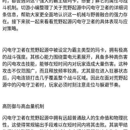
时，都会遇到这个强大的霸主级玛卡，想要了解它的属性与战
斗机制。切游小编整理了关于荒野起源中闪电守卫者的详细词
条信息，帮助大家更全面地认识这一机械与野兽融合的强力存
在。接下来就一起来看看荒野起源闪电守卫者的具体表现与应
对策略。
闪电守卫者在荒野起源中被设定为霸主类型的玛卡，拥有极高
的战斗强度。其核心能力围绕雷电元素展开，具备多种高伤害
的闪电攻击技能，能够在短时间内对玩家造成大量伤害。这种
攻击不仅范围广，而且释放频率较高，尤其是在进入狂暴状态
后，闪电连锁打击几乎覆盖整个战斗区域。因此在面对荒野起
源中的闪电守卫者时，玩家必须时刻注意走位与躲避节奏。
高防御与高血量机制
闪电守卫者在荒野起源中拥有远超普通敌人的生命值和物理抗
性，这使得常规输出手段难以在短时间内将其击败。其装甲结