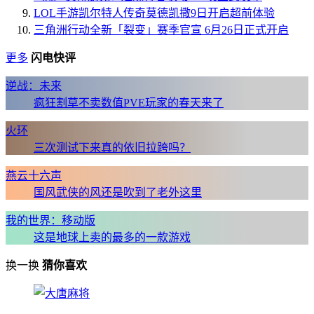
LOL手游凯尔特人传奇莫德凯撒9日开启超前体验
三角洲行动全新「裂变」赛季官宣 6月26日正式开启
更多
闪电快评
逆战：未来
疯狂割草不卖数值PVE玩家的春天来了
火环
三次测试下来真的依旧拉跨吗？
燕云十六声
国风武侠的风还是吹到了老外这里
我的世界：移动版
这是地球上卖的最多的一款游戏
换一换
猜你喜欢