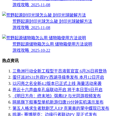
游戏攻略 2025-11-08
荒野起源封印光球怎么破 封印光球破解方法
游戏攻略 2025-11-08
荒野起源储物箱怎么用 储物箱使用方法说明
游戏攻略 2025-10-22
热点资讯
三角洲行动全新工程型干员液氮官宣 6月26日将登场
蛋仔派对S31外观PV西湖寻缘季发布 本月12日开启
以闪亮之名全新4.2版本已正式上线 海量活动来袭
燕云十六声曲阜孔庙联动开启 将于本日至9日开启
《明日方舟：终末地》弭弗EP 与光同游视频发布
网易旗下叙事型单机新游归唐19分钟实机演示发布
第五人格求生者默剧艺人EP 克莱奥的掌中蝶现已发布
鸣潮× 赛博朋克：边缘行者联动PV 现正式发布